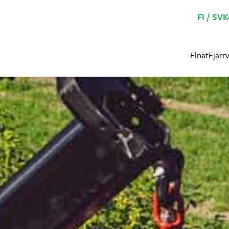
FI
SV
K
Elnät
Fjärr