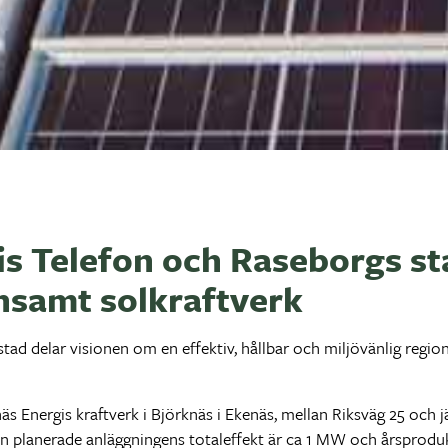
is Telefon och Raseborgs st
nsamt solkraftverk
tad delar visionen om en effektiv, hållbar och miljövänlig region
äs Energis kraftverk i Björknäs i Ekenäs, mellan Riksväg 25 och j
Den planerade anläggningens totaleffekt är ca 1 MW och årsprodu