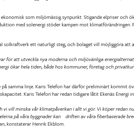
r ekonomisk som miljömässig synpunkt. Stigande elpriser och ök
duktion med solenergi stöder kampen mot klimatförändringen. Pr
l solkraftverk ett naturligt steg, och bolaget vill möjliggöra att 
ar för att utveckla nya moderna och miljövänliga energialternativ
lenergi ökar hela tiden, både hos kommuner, företag och privatku
nne på samma linje. Karis Telefon har därför preliminärt kommit
kapacitet. Karis Telefon har redan tidigare låtit Ekenäs Energi in
h vi vill minska vår klimatpåverkan i allt vi gör. Vi köper redan n
elerna på våra byggnader kan driften av våra fiberbaserade bre
an
, konstaterar Henrik Ekblom.