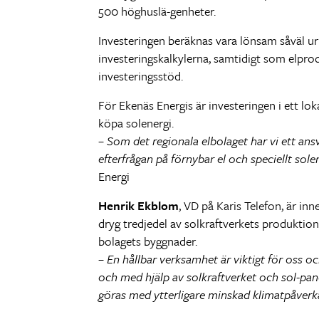
500 höghuslä-genheter.
Investeringen beräknas vara lönsam såväl u
investeringskalkylerna, samtidigt som elpro
investeringsstöd.
För Ekenäs Energis är investeringen i ett loka
köpa solenergi.
– Som det regionala elbolaget har vi ett ansv
efterfrågan på förnybar el och speciellt so
Energi
Henrik Ekblom
, VD på Karis Telefon, är i
dryg tredjedel av solkraftverkets produktions
bolagets byggnader.
– En hållbar verksamhet är viktigt för oss oc
och med hjälp av solkraftverket och sol-pan
göras med ytterligare minskad klimatpåverk