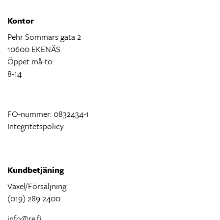
Kontor
Pehr Sommars gata 2
10600 EKENÄS
Öppet må-to:
8-14
FO-nummer: 0832434-1
Integritetspolicy
Kundbetjäning
Växel/Försäljning:
(019) 289 2400
info@re.fi