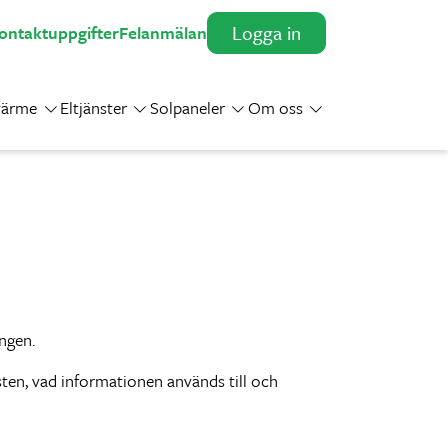
Logga in
ontaktuppgifter
Felanmälan
värme
Eltjänster
Solpaneler
Om oss
Toggle Dropdown
Toggle Dropdown
Toggle Dropdown
Toggle Dropdown
ngen.
ten, vad informationen används till och