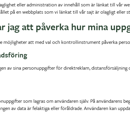
laglighet eller administration av innehåll som är länkat till vår
let på en webbplats som vi länkat till vår sajt är olagligt eller
ar jag att påverka hur mina upp
are möjligheter att med val och kontrollinstrument påverka pers
adsföring
en av sina personuppgifter för direktreklam, distansförsäljnin
onuppgifter som lagras om användaren själv. På användarens begä
en av data är felaktiga eller föråldrade. Användaren kan uppdat