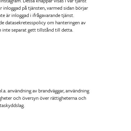
Instagram. Dessa knappar visas i vår tjänst
 inloggad på tjänsten, varmed sidan börjar
e är inloggad i ifrågavarande tjänst.
nde datasekretesspolicy om hanteringen av
nte separat gett tillstånd till detta.
bl.a. användning av brandväggar, användning
igheter och översyn över rättigheterna och
ataskyddslag.