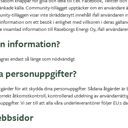
som knappar för gilla och dela till t.ex. Facebook, Twitter och 
nkade källa. Community-tillägget upptäcker om en användare är
y-tilläggen visar inte skräddarsytt innehåll ifall användaren int
information om ett besök i enlighet med villkoren i deras gälla
 insamlad information till Raseborgs Energi Oy, ifall användaren i
in information?
gras endast så länge som nödvändigt.
na personuppgifter?
tgärder för att skydda dina personuppgifter. Sådana åtgärder är 
korrekt åtkomstkontroll, kontrollerad utdelning av användarrätt
gifter. Vi ser till att alla våra underleverantörer följer EU:s d
webbsidor