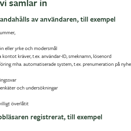
vi samlar in
handahålls av användaren, till exempel
nnummer,
ön eller yrke och modersmål
a kontot kräver, t.ex. användar-ID, smeknamn, lösenord
föring mha. automatiserade system, t.ex. prenumeration på nyhe
lingssvar
 enkäter och undersökningar
ligt överlåtit
läsaren registrerat, till exempel