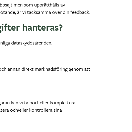
 webbsajt men som upprätthålls av
 stötande, är vi tacksamma över din feedback.
gifter hanteras?
onliga dataskyddsärenden.
g och annan direkt marknadsföring genom att
ran kan vi ta bort eller komplettera
era och/eller kontrollera sina