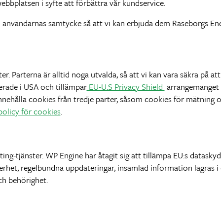
bbplatsen i syfte att förbättra vår kundservice.
användarnas samtycke så att vi kan erbjuda dem Raseborgs Ener
ter. Parterna är alltid noga utvalda, så att vi kan vara säkra på at
erade i USA och tillämpar
EU-U.S Privacy Shield
arrangemanget s
nehålla cookies från tredje parter, såsom cookies för mätning o
policy för cookies
.
g-tjänster. WP Engine har åtagit sig att tillämpa EU:s datasky
kerhet, regelbundna uppdateringar, insamlad information lagras i
ch behörighet.