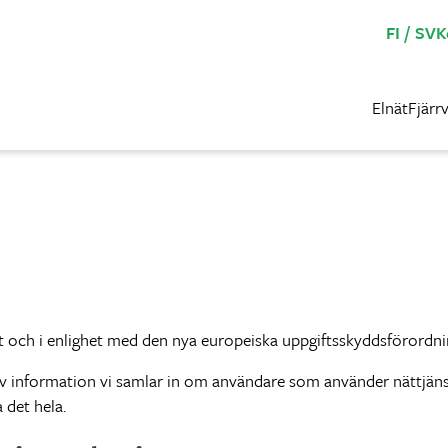
FI
SV
K
Elnät
Fjärr
t och i enlighet med den nya europeiska uppgiftsskyddsförordni
av information vi samlar in om användare som använder nättjäns
 det hela.