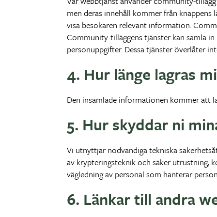
Vår webbtjänst använder community-tillägg så
men deras innehåll kommer från knappens lä
visa besökaren relevant information. Communit
Community-tilläggens tjänster kan samla in 
personuppgifter. Dessa tjänster överlåter inte
4. Hur länge lagras m
Den insamlade informationen kommer att la
5. Hur skyddar ni mi
Vi utnyttjar nödvändiga tekniska säkerhetså
av krypteringsteknik och säker utrustning, 
vägledning av personal som hanterar personupp
6. Länkar till andra 