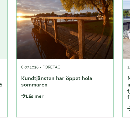
8.07.2026
-
FÖRETAG
2
Kundtjänsten har öppet hela
N
S
sommaren
i
Läs mer
f