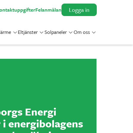
Logga in
ontaktuppgifter
Felanmälan
värme
Eltjänster
Solpaneler
Om oss
Toggle Dropdown
Toggle Dropdown
Toggle Dropdown
Toggle Dropdown
orgs Energi
r i energibolagens