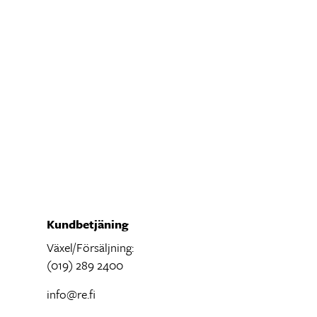
Kundbetjäning
Växel/Försäljning:
(019) 289 2400
info@re.fi