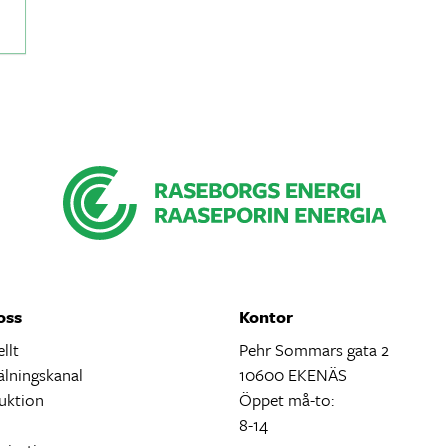
oss
Kontor
llt
Pehr Sommars gata 2
lningskanal
10600 EKENÄS
uktion
Öppet må-to:
ö
8-14