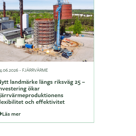
4.06.2026
-
FJÄRRVÄRME
ytt landmärke längs riksväg 25 –
nvestering ökar
fjärrvärmeproduktionens
lexibilitet och effektivitet
Läs mer