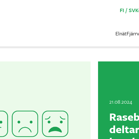
FI
SV
K
Elnät
Fjärr
21.08.2024
Raseb
delta