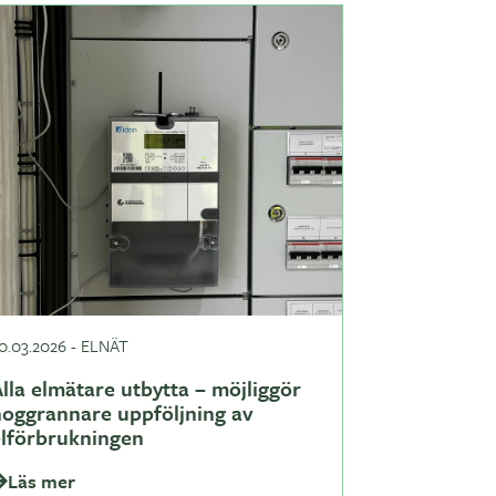
0.03.2026
-
ELNÄT
lla elmätare utbytta – möjliggör
noggrannare uppföljning av
elförbrukningen
Läs mer