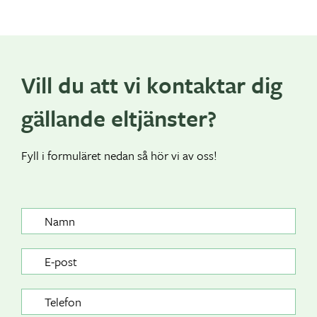
Vill du att vi kontaktar dig
gällande eltjänster?
Fyll i formuläret nedan så hör vi av oss!
N
a
m
E
n
-
p
T
o
e