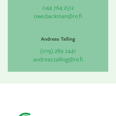
044 764 2512
owe.backman@re.fi
Andreas Talling
(019) 289 2441
andreas.talling@re.fi