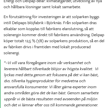
Energi och Delipap delar: klimatåtgärder, utveckling av nya
och hållbara lösningar samt lokalt samarbete.
En förutsättning för investeringen är att solparken byggs
intill Delipaps blöjfabrik i Björknäs. Från solparken dras
elkablar som kopplas till fabrikens elanslutning, så att
solenergin kommer direkt till fabrikens användning. Delipap
köper totalt 12,5 % (1/8) av solparkens produktion, så en del
av fabriken drivs i framtiden med lokalt producerad
solenergi.
–
Vi vill vara föregångare inom vår verksamhet och
leverera hållbart tillverkade blöjor av högsta kvalitet. Vi
lyckas med detta genom att fokusera på det vi kan bäst,
dvs. tillverka hygienprodukter för medvetna och
ansvarsfulla konsumenter. Vi låter gärna experter inom
andra områden göra det de kan bäst. Genom samarbete
uppnår vi de bästa resultaten med avseenden på miljön
och det vi lämnar efter oss till kommande generationer.