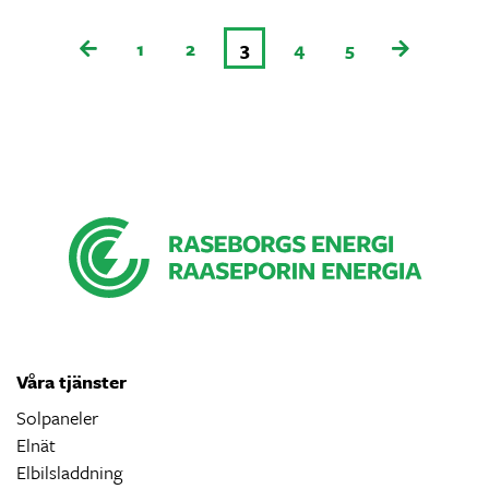
1
2
3
4
5
Våra tjänster
Solpaneler
Elnät
Elbilsladdning