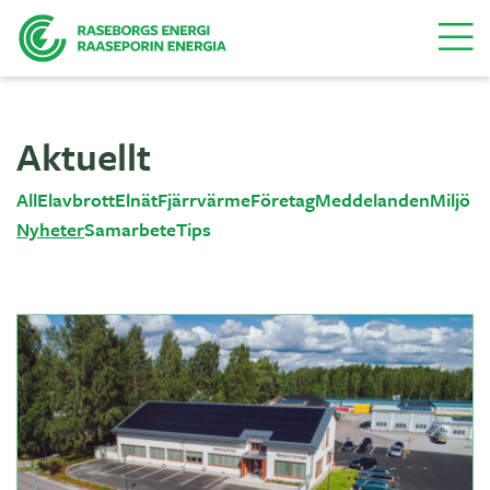
Menu
Aktuellt
All
Elavbrott
Elnät
Fjärrvärme
Företag
Meddelanden
Miljö
Nyheter
Samarbete
Tips