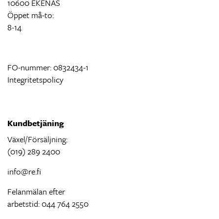
10600 EKENÄS
Öppet må-to:
8-14
FO-nummer: 0832434-1
Integritetspolicy
Kundbetjäning
Växel/Försäljning:
(019) 289 2400
info@re.fi
Felanmälan efter
arbetstid: 044 764 2550