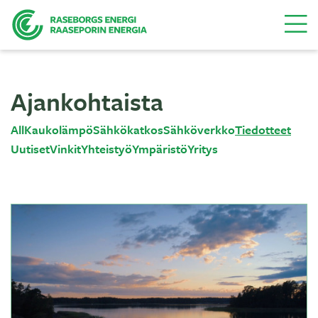
Valikk
Ajankohtaista
All
Kaukolämpö
Sähkökatkos
Sähköverkko
Tiedotteet
Uutiset
Vinkit
Yhteistyö
Ympäristö
Yritys