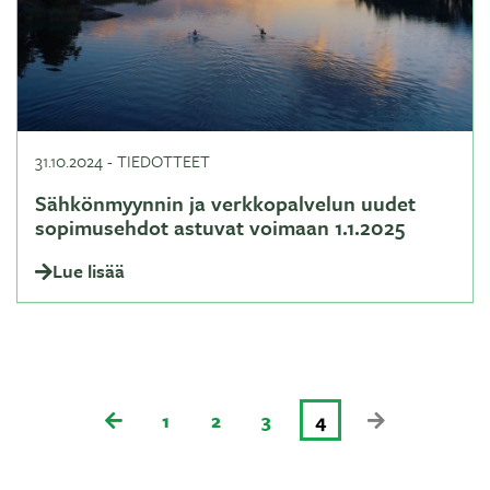
31.10.2024
-
TIEDOTTEET
Sähkönmyynnin ja verkkopalvelun uudet
sopimusehdot astuvat voimaan 1.1.2025
Lue lisää
1
2
3
4