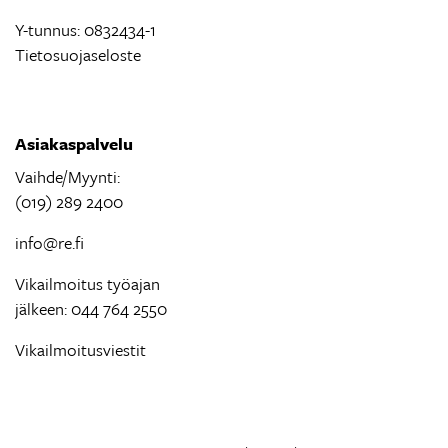
Y-tunnus: 0832434-1
Tietosuojaseloste
Asiakaspalvelu
Vaihde/Myynti:
(019) 289 2400
info@re.fi
Vikailmoitus työajan
jälkeen: 044 764 2550
Vikailmoitusviestit