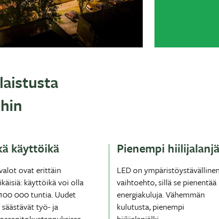
aistusta
ihin
kä käyttöikä
Pienempi hiilijalanjä
alot ovat erittäin
LED on ympäristöystävälline
ikäisiä: käyttöikä voi olla
vaihtoehto, sillä se pienentää
 100 000 tuntia. Uudet
energiakuluja. Vähemmän
 säästävät työ- ja
kulutusta, pienempi
ossapitokustannuksissa.
hiilijalanjälki.