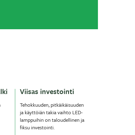
lki
Viisas investointi
n
Tehokkuuden, pitkäikäisuuden
ja käyttöiän takia vaihto LED-
lamppuihin on taloudellinen ja
fiksu investointi.