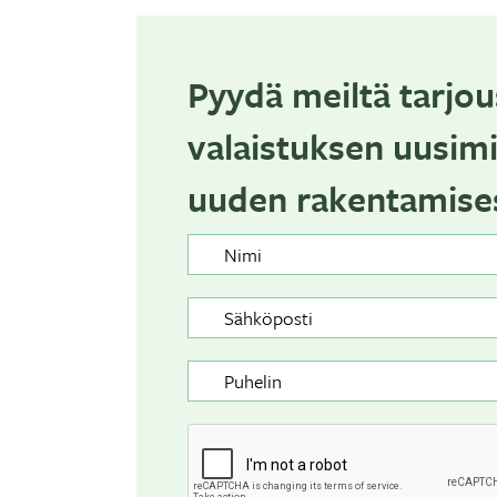
Pyydä meiltä tarjou
valaistuksen uusimi
uuden rakentamises
Nimi
Sähköposti
Puhelin
CAPTCHA