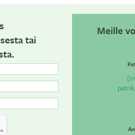
s
Meille v
sesta tai
ta.
Pa
(0
patrik
An