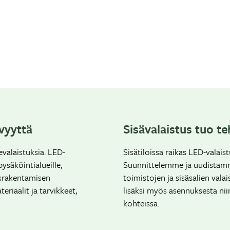
vyyttä
Sisävalaistus tuo t
valaistuksia. LED-
Sisätiloissa raikas LED-valais
ysäköintialueille,
Suunnittelemme ja uudistamme 
disrakentamisen
toimistojen ja sisäsalien val
iaalit ja tarvikkeet,
lisäksi myös asennuksesta niin
kohteissa.