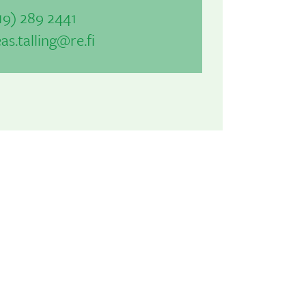
19) 289 2441
as.talling@re.fi