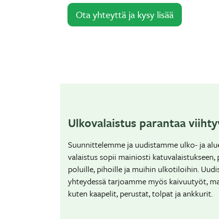
Ota yhteyttä ja kysy lisää
Ulkovalaistus parantaa viihty
Suunnittelemme ja uudistamme ulko- ja alue
valaistus sopii mainiosti katuvalaistukseen, p
poluille, pihoille ja muihin ulkotiloihin. Uu
yhteydessä tarjoamme myös kaivuutyöt, mater
kuten kaapelit, perustat, tolpat ja ankkurit.