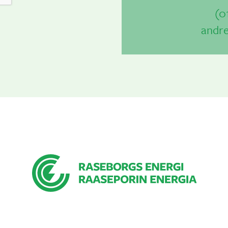
(0
andre