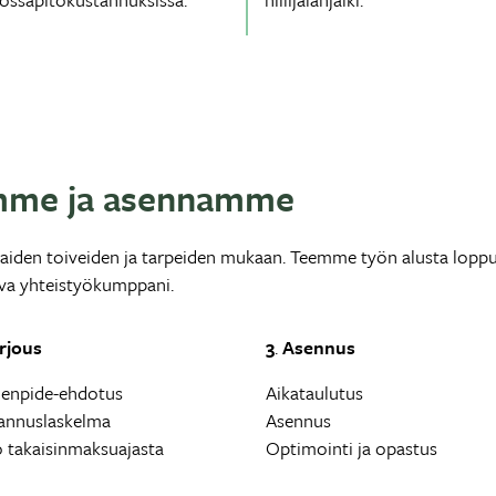
me ja asennamme
aiden toiveiden ja tarpeiden mukaan. Teemme työn alusta loppuu
ava yhteistyökumppani.
rjous
3
.
Asennus
enpide-ehdotus
Aikataulutus
annus­laskelma
Asennus
o takaisinmaksu­ajasta
Optimointi ja opastus