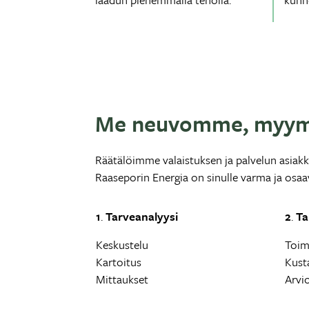
Me neuvomme, myym
Räätälöimme valaistuksen ja palvelun asiakk
Raaseporin Energia on sinulle varma ja osa
1
.
Tarveanalyysi
2
.
Ta
Keskustelu
Toim
Kartoitus
Kust
Mittaukset
Arvi