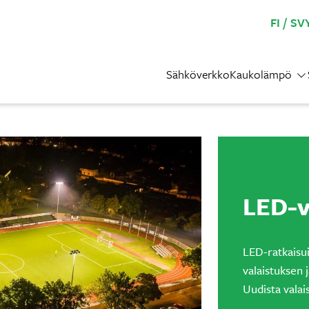
FI
SV
Sähköverkko
Kaukolämpö
LED-v
LED-ratkaisu
valaistuksen 
Uudista vala