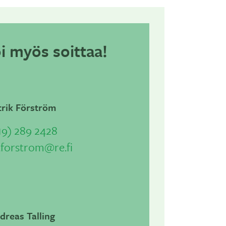
oi myös soittaa!
trik Förström
19) 289 2428
.forstrom@re.fi
dreas Talling