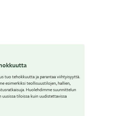
ehokkuutta
tus tuo tehokkuutta ja parantaa viihtyisyyttä.
esimerkiksi teollisuustilojen, hallien,
aistusratkaisuja. Huolehdimme suunnittelun
 uusissa tiloissa kuin uudistettavissa