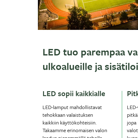
LED tuo parempaa val
ulkoalueille ja sisätilo
LED sopii kaikkialle
Pit
LED-lamput mahdollistavat
LED-v
tehokkaan valaistuksen
pitkä
kaikkiin käyttökohteisiin.
jopa
Takaamme erinomaisen valon
valot
laadun pienemmällä teholla.
kunn