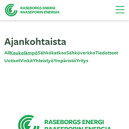
Valikk
Ajankohtaista
All
Kaukolämpö
Sähkökatkos
Sähköverkko
Tiedotteet
Uutiset
Vinkit
Yhteistyö
Ympäristö
Yritys