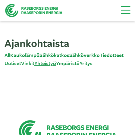
Valikk
Ajankohtaista
All
Kaukolämpö
Sähkökatkos
Sähköverkko
Tiedotteet
Uutiset
Vinkit
Yhteistyö
Ympäristö
Yritys