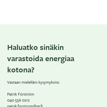
Haluatko sinäkin
varastoida energiaa
kotona?
Vastaan mielelläni kysymyksiisi.
Patrik Förström
040 556 0212
patrik.forstrom@re.fi