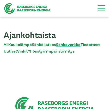
Valikk
Ajankohtaista
All
Kaukolämpö
Sähkökatkos
Sähköverkko
Tiedotteet
Uutiset
Vinkit
Yhteistyö
Ympäristö
Yritys