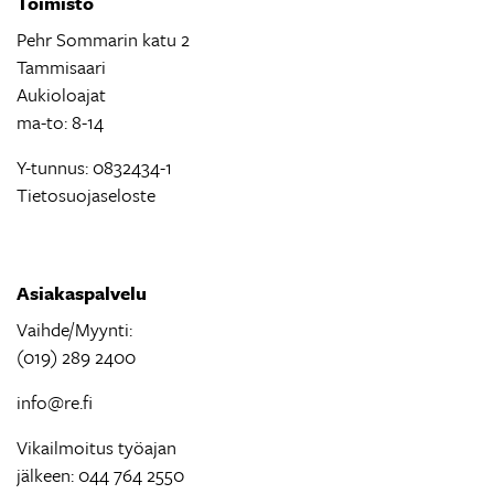
Toimisto
Pehr Sommarin katu 2
Tammisaari
Aukioloajat
ma-to: 8-14
Y-tunnus: 0832434-1
Tietosuojaseloste
Asiakaspalvelu
Vaihde/Myynti:
(019) 289 2400
info@re.fi
Vikailmoitus työajan
jälkeen: 044 764 2550