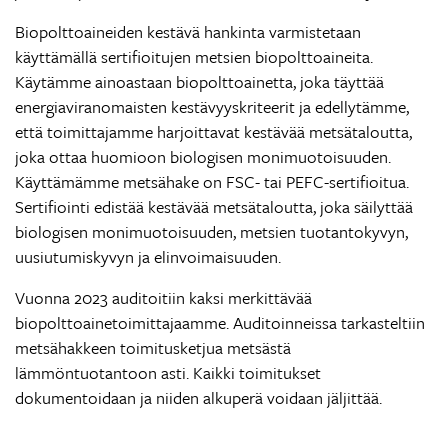
Biopolttoaineiden kestävä hankinta varmistetaan
käyttämällä sertifioitujen metsien biopolttoaineita.
Käytämme ainoastaan biopolttoainetta, joka täyttää
energiaviranomaisten kestävyyskriteerit ja edellytämme,
että toimittajamme harjoittavat kestävää metsätaloutta,
joka ottaa huomioon biologisen monimuotoisuuden.
Käyttämämme metsähake on FSC- tai PEFC-sertifioitua.
Sertifiointi edistää kestävää metsätaloutta, joka säilyttää
biologisen monimuotoisuuden, metsien tuotantokyvyn,
uusiutumiskyvyn ja elinvoimaisuuden.
Vuonna 2023 auditoitiin kaksi merkittävää
biopolttoainetoimittajaamme. Auditoinneissa tarkasteltiin
metsähakkeen toimitusketjua metsästä
lämmöntuotantoon asti. Kaikki toimitukset
dokumentoidaan ja niiden alkuperä voidaan jäljittää.