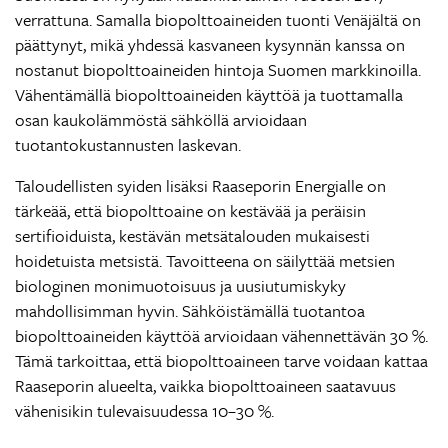
verrattuna. Samalla biopolttoaineiden tuonti Venäjältä on
päättynyt, mikä yhdessä kasvaneen kysynnän kanssa on
nostanut biopolttoaineiden hintoja Suomen markkinoilla.
Vähentämällä biopolttoaineiden käyttöä ja tuottamalla
osan kaukolämmöstä sähköllä arvioidaan
tuotantokustannusten laskevan.
Taloudellisten syiden lisäksi Raaseporin Energialle on
tärkeää, että biopolttoaine on kestävää ja peräisin
sertifioiduista, kestävän metsätalouden mukaisesti
hoidetuista metsistä. Tavoitteena on säilyttää metsien
biologinen monimuotoisuus ja uusiutumiskyky
mahdollisimman hyvin. Sähköistämällä tuotantoa
biopolttoaineiden käyttöä arvioidaan vähennettävän 30 %.
Tämä tarkoittaa, että biopolttoaineen tarve voidaan kattaa
Raaseporin alueelta, vaikka biopolttoaineen saatavuus
vähenisikin tulevaisuudessa 10–30 %.