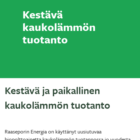
Kestävä
kaukolämmön
tuotanto
Kestävä ja paikallinen
kaukolämmön tuotanto
Raaseporin Energia on käyttänyt uusiutuvaa
biopolttoainetta kaukolämmön tuotannossa jo vuodesta