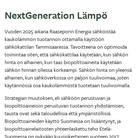
NextGeneration Lämpö
Vuoden 2025 aikana Raaseporin Energia sähköistää
kaukolämmön tuotannon ottamalla käyttöön
sähkökattilan Tammisaaressa. Tavoitteena on optimoida
toimintaa siten, että sähkökattilaa käytetään, kun sähkön
hinta on alhainen, kun taas biopolttoaineita käytetään
sähkön hinnan ollessa korkeampi. Sähkön hinta on yleensä
alhainen, kun sähköverkossa on paljon tuulivoimaa, joten
käytännössä osa kaukolämmöstä tuotetaan tuulivoimalla.
Strategian muutoksen, eli sähköön perustuvan ja
biopolttoaineisiin perustuvan tuotannon yhdistämisen,
tausta ovat sekä taloudellisia että ympäristöllisiä.
Biopolttoaineiden käyttö Suomessa on lisääntynyt, ja
biopolttoainelaitosten yhteenlaskettu teho Etelä-
Suomessa on nykyään kuusinkertainen vuoteen 2017