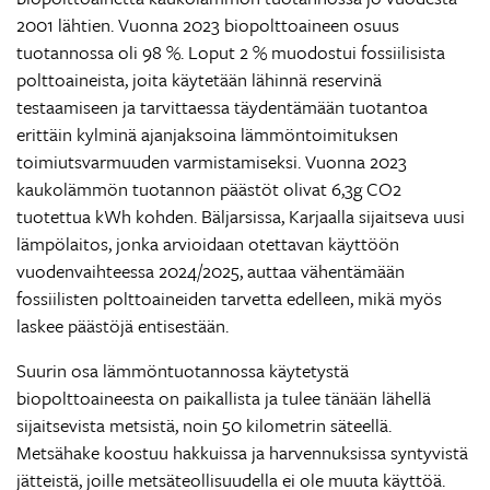
2001 lähtien. Vuonna 2023 biopolttoaineen osuus
tuotannossa oli 98 %. Loput 2 % muodostui fossiilisista
polttoaineista, joita käytetään lähinnä reservinä
testaamiseen ja tarvittaessa täydentämään tuotantoa
erittäin kylminä ajanjaksoina lämmöntoimituksen
toimiutsvarmuuden varmistamiseksi. Vuonna 2023
kaukolämmön tuotannon päästöt olivat 6,3g CO2
tuotettua kWh kohden. Bäljarsissa, Karjaalla sijaitseva uusi
lämpölaitos, jonka arvioidaan otettavan käyttöön
vuodenvaihteessa 2024/2025, auttaa vähentämään
fossiilisten polttoaineiden tarvetta edelleen, mikä myös
laskee päästöjä entisestään.
Suurin osa lämmöntuotannossa käytetystä
biopolttoaineesta on paikallista ja tulee tänään lähellä
sijaitsevista metsistä, noin 50 kilometrin säteellä.
Metsähake koostuu hakkuissa ja harvennuksissa syntyvistä
jätteistä, joille metsäteollisuudella ei ole muuta käyttöä.