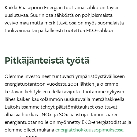
Kaikki Raaseporin Energian tuottama sähkö on täysin
uusiutuvaa. Suurin osa sähköstä on pohjoismaista
vesivoimaa mutta merkittävä osa on myös suomalaista
tuulivoimaa tai paikallisesti tuotettua EKO-sähköä.
Pitkäjänteistä työtä
Olemme investoineet tuntuvasti ympäristöystävälliseen
energiatuotantoon vuodesta 2001 lähtien ja olemme
kestävän kehityksen edelläkävijöitä. Tuotamme nykyisin
lähes kaiken kaukolämmön uusiutuvalla metsähakkeella.
Laitoksissamme tehdyt päästömittaukset osoittavat
alhaisia hiukkas-, NOx- ja SOx-päästöjä. Tammisaaren
energiantuotannolle on myönnetty EKO-energiatodistus ja
olemme olleet mukana
energiatehokkuussopimuksessa