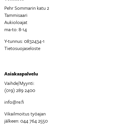
Pehr Sommarin katu 2
Tammisaari
Aukioloajat
ma-to: 8-14
Y-tunnus: 0832434-1
Tietosuojaseloste
Asiakaspalvelu
Vaihde/Myynti:
(019) 289 2400
info@re.fi
Vikailmoitus työajan
jälkeen: 044 764 2550