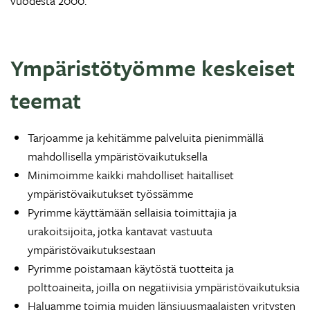
vuodesta 2000.
Ympäristötyömme keskeiset
teemat
Tarjoamme ja kehitämme palveluita pienimmällä
mahdollisella ympäristövaikutuksella
Minimoimme kaikki mahdolliset haitalliset
ympäristövaikutukset työssämme
Pyrimme käyttämään sellaisia toimittajia ja
urakoitsijoita, jotka kantavat vastuuta
ympäristövaikutuksestaan
Pyrimme poistamaan käytöstä tuotteita ja
polttoaineita, joilla on negatiivisia ympäristövaikutuksia
Haluamme toimia muiden länsiuusmaalaisten yritysten