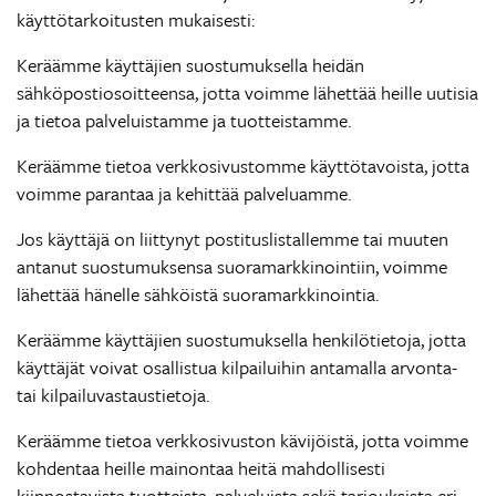
käyttötarkoitusten mukaisesti:
Keräämme käyttäjien suostumuksella heidän
sähköpostiosoitteensa, jotta voimme lähettää heille uutisia
ja tietoa palveluistamme ja tuotteistamme.
Keräämme tietoa verkkosivustomme käyttötavoista, jotta
voimme parantaa ja kehittää palveluamme.
Jos käyttäjä on liittynyt postituslistallemme tai muuten
antanut suostumuksensa suoramarkkinointiin, voimme
lähettää hänelle sähköistä suoramarkkinointia.
Keräämme käyttäjien suostumuksella henkilötietoja, jotta
käyttäjät voivat osallistua kilpailuihin antamalla arvonta-
tai kilpailuvastaustietoja.
Keräämme tietoa verkkosivuston kävijöistä, jotta voimme
kohdentaa heille mainontaa heitä mahdollisesti
kiinnostavista tuotteista, palveluista sekä tarjouksista eri