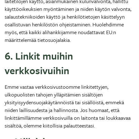
laitetilojen käyttö, asianmukainen kulunvalvonta, hallittu
käyttöoikeuksien myöntäminen ja niiden käytön valvonta,
salaustekniikoiden käyttö ja henkilötietojen käsittelyyn
osallistuvan henkilöstön ohjeistaminen. Huolehdimme
myös, että kaikki alihankkijamme noudattavat EU:n
määrittelemää tietosuojalakia.
6. Linkit muihin
verkkosivuihin
Emme vastaa verkkosivustoomme linkitettyjen,
ulkopuolisten tahojen ylläpitämien sisältöjen
yksityisyydensuojakäytännöistä tai sisällöistä, emmekä
niiden laillisuudesta ja hallinnosta. Jos huomaat, että
linkittämillämme verkkosivuilla on laitonta tai loukkaavaa
sisältöä, olemme kiitollisia palautteestasi.