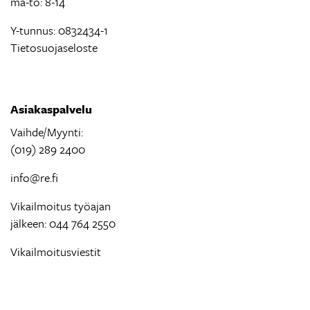
ma-to: 8-14
Y-tunnus: 0832434-1
Tietosuojaseloste
Asiakaspalvelu
Vaihde/Myynti:
(019) 289 2400
info@re.fi
Vikailmoitus työajan
jälkeen: 044 764 2550
Vikailmoitusviestit