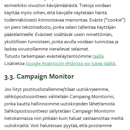
esimerkiksi sivuston kävijämäärästä. Tietoja voidaan
käyttää myös siihen, että kävijälle näytetään häntä
todennäköisesti kiinnostavaa mainontaa. Eväste (“cookie”)
on pieni tekstitiedosto, jonka selain tallentaa käyttäjän
päätelaitteelle. Evästeet sisältävät usein nimettömän,
yksilöllisen tunnisteen, jonka avulla voidaan tunnistaa ja
laskea sivustollamme vierailevat selaimet.
Tutustu tarkempaan evästekäytäntöömme
täällä
.
Lisätietoa
Google Analyticsin ehdoista voi lukea täältä.
3.3. Campaign Monitor
Jos liityt postituslistallemme/tilaat uutiskirjeemme,
sähköpostiosoitteesi välitetään Campaing Monitoriin,
jonka kautta hallinnoimme uutiskirjeiden lähettämistä.
Sähköpostiosoitteesi säilytetään Campaign Monitorin
tietokannassa niin pitkään kuin haluat vastaanottaa meiltä
uutiskirjeitä. Voit halutessasi pyytää, että poistamme