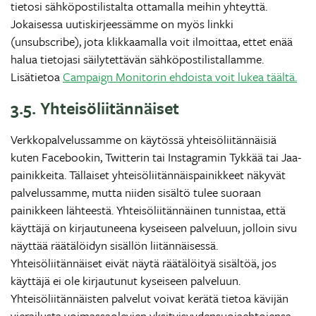
tietosi sähköpostilistalta ottamalla meihin yhteyttä.
Jokaisessa uutiskirjeessämme on myös linkki
(unsubscribe), jota klikkaamalla voit ilmoittaa, ettet enää
halua tietojasi säilytettävän sähköpostilistallamme.
Lisätietoa
Campaign Monitorin ehdoista voit lukea täältä.
3.5. Yhteisöliitännäiset
Verkkopalvelussamme on käytössä yhteisöliitännäisiä
kuten Facebookin, Twitterin tai Instagramin Tykkää tai Jaa-
painikkeita. Tällaiset yhteisöliitännäispainikkeet näkyvät
palvelussamme, mutta niiden sisältö tulee suoraan
painikkeen lähteestä. Yhteisöliitännäinen tunnistaa, että
käyttäjä on kirjautuneena kyseiseen palveluun, jolloin sivu
näyttää räätälöidyn sisällön liitännäisessä.
Yhteisöliitännäiset eivät näytä räätälöityä sisältöä, jos
käyttäjä ei ole kirjautunut kyseiseen palveluun.
Yhteisöliitännäisten palvelut voivat kerätä tietoa kävijän
vierailusta voimassaolevien yksityisyydensuojaehtojensa