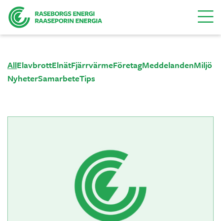
Menu
All
Elavbrott
Elnät
Fjärrvärme
Företag
Meddelanden
Miljö
Nyheter
Samarbete
Tips