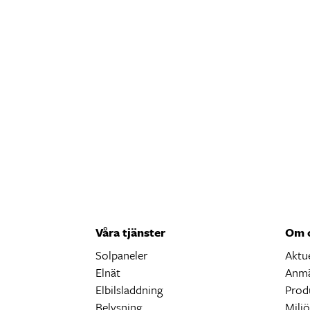
Våra tjänster
Om 
Solpaneler
Aktue
Elnät
Anmä
Elbilsladdning
Prod
Belysning
Milj