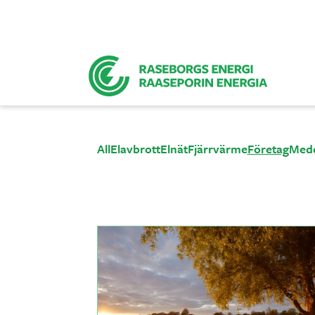
All
Elavbrott
Elnät
Fjärrvärme
Företag
Med