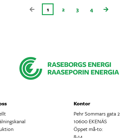
1
2
3
4
oss
Kontor
llt
Pehr Sommars gata 2
lningskanal
10600 EKENÄS
uktion
Öppet må-to:
ö
8-14