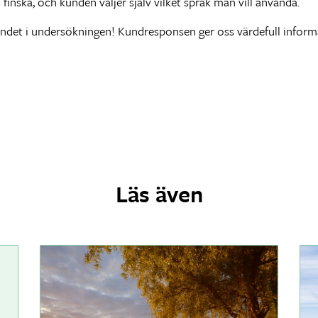
nska, och kunden väljer själv vilket språk man vill använda.
andet i undersökningen! Kundresponsen ger oss värdefull inform
Läs även