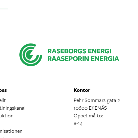
oss
Kontor
llt
Pehr Sommars gata 2
lningskanal
10600 EKENÄS
uktion
Öppet må-to:
ö
8-14
nisationen