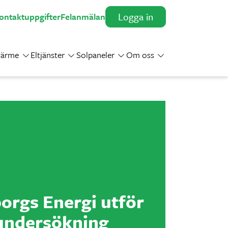
Logga in
ontaktuppgifter
Felanmälan
värme
Eltjänster
Solpaneler
Om oss
Toggle Dropdown
Toggle Dropdown
Toggle Dropdown
Toggle Dropdown
orgs Energi utför
undersökning