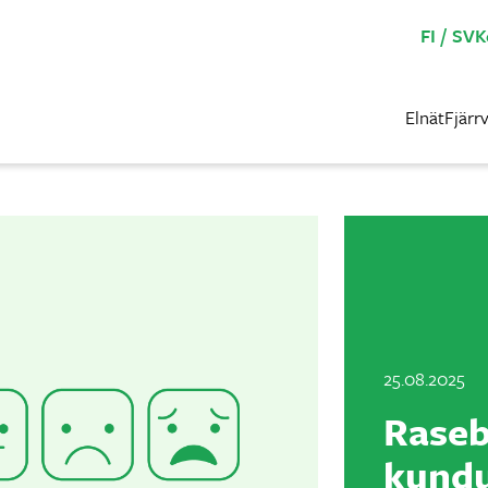
FI
SV
K
Elnät
Fjärr
25.08.2025
Raseb
kund