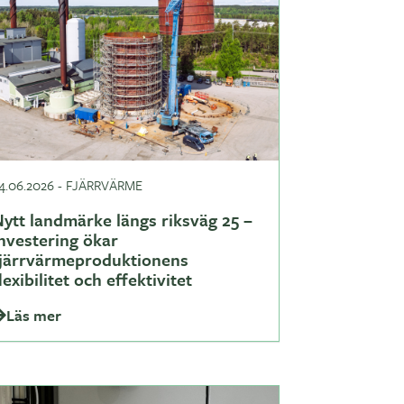
4.06.2026
-
FJÄRRVÄRME
ytt landmärke längs riksväg 25 –
nvestering ökar
fjärrvärmeproduktionens
lexibilitet och effektivitet
Läs mer