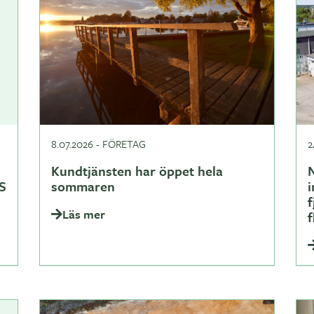
8.07.2026
-
FÖRETAG
2
Kundtjänsten har öppet hela
N
S
sommaren
i
Läs mer
f