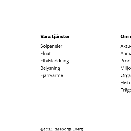
Våra tjänster
Om 
Solpaneler
Aktue
Elnät
Anmä
Elbilsladdning
Prod
Belysning
Milj
Fjärrvärme
Orga
Histo
Fråg
©2024 Raseborgs Energi