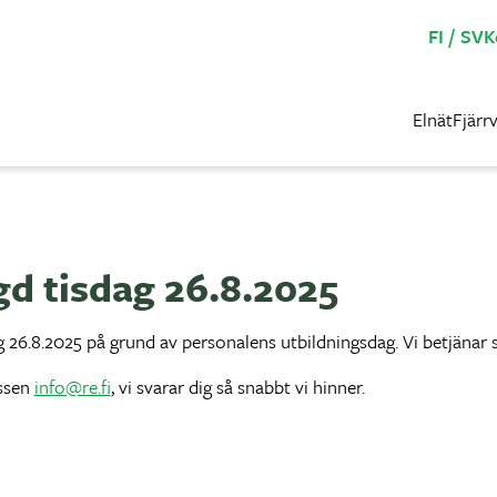
FI
SV
K
Elnät
Fjärr
d tisdag 26.8.2025
 26.8.2025 på grund av personalens utbildningsdag. Vi betjänar 
essen
info@re.fi
, vi svarar dig så snabbt vi hinner.