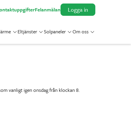
Logga in
ontaktuppgifter
Felanmälan
värme
Eltjänster
Solpaneler
Om oss
Toggle Dropdown
Toggle Dropdown
Toggle Dropdown
Toggle Dropdown
som vanligt igen onsdag från klockan 8.