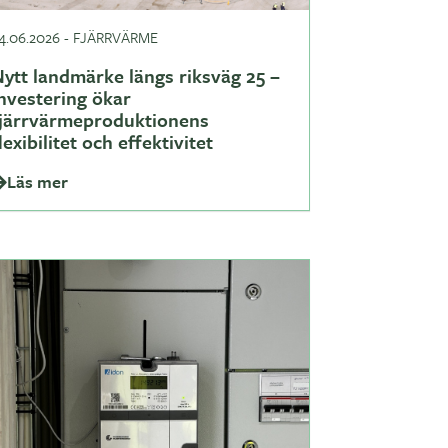
4.06.2026
-
FJÄRRVÄRME
ytt landmärke längs riksväg 25 –
nvestering ökar
fjärrvärmeproduktionens
lexibilitet och effektivitet
Läs mer