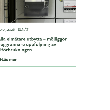
0.03.2026
-
ELNÄT
lla elmätare utbytta – möjliggör
noggrannare uppföljning av
elförbrukningen
Läs mer