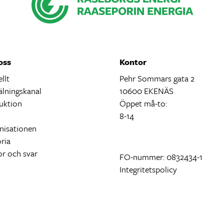
oss
Kontor
llt
Pehr Sommars gata 2
lningskanal
10600 EKENÄS
uktion
Öppet må-to:
ö
8-14
nisationen
ria
or och svar
FO-nummer: 0832434-1
Integritetspolicy