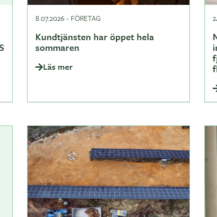
8.07.2026
-
FÖRETAG
2
Kundtjänsten har öppet hela
N
S
sommaren
i
Läs mer
f