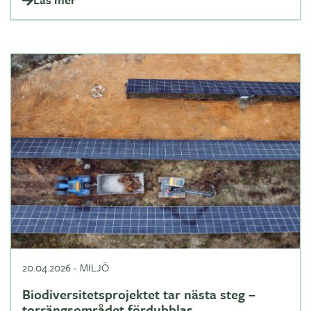
20.04.2026
-
MILJÖ
Biodiversitetsprojektet tar nästa steg –
torrängsområdet fördubblas