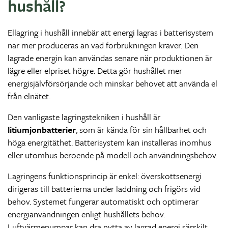
hushåll?
Ellagring i hushåll innebär att energi lagras i batterisystem
när mer produceras än vad förbrukningen kräver. Den
lagrade energin kan användas senare när produktionen är
lägre eller elpriset högre. Detta gör hushållet mer
energisjälvförsörjande och minskar behovet att använda el
från elnätet.
Den vanligaste lagringstekniken i hushåll är
litiumjonbatterier
, som är kända för sin hållbarhet och
höga energitäthet. Batterisystem kan installeras inomhus
eller utomhus beroende på modell och användningsbehov.
Lagringens funktionsprincip är enkel: överskottsenergi
dirigeras till batterierna under laddning och frigörs vid
behov. Systemet fungerar automatiskt och optimerar
energianvändningen enligt hushållets behov.
Luftvärmepumpar kan dra nytta av lagrad energi särskilt