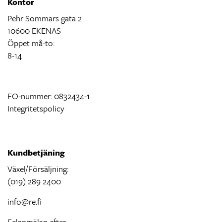
Kontor
Pehr Sommars gata 2
10600 EKENÄS
Öppet må-to:
8-14
FO-nummer: 0832434-1
Integritetspolicy
Kundbetjäning
Växel/Försäljning:
(019) 289 2400
info@re.fi
Felanmälan efter