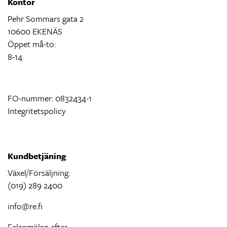
Kontor
Pehr Sommars gata 2
10600 EKENÄS
Öppet må-to:
8-14
FO-nummer: 0832434-1
Integritetspolicy
Kundbetjäning
Växel/Försäljning:
(019) 289 2400
info@re.fi
Felanmälan efter