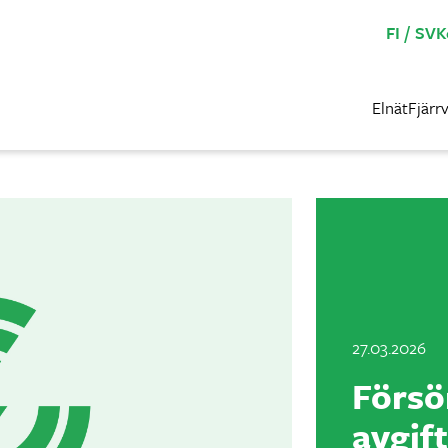
FI
SV
K
Elnät
Fjärr
27.03.2026
Försö
avgif