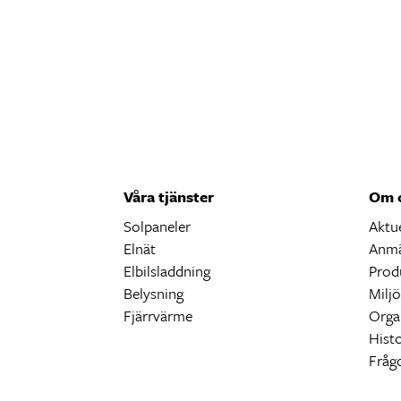
Våra tjänster
Om 
Solpaneler
Aktue
Elnät
Anmä
Elbilsladdning
Prod
Belysning
Milj
Fjärrvärme
Orga
Histo
Fråg