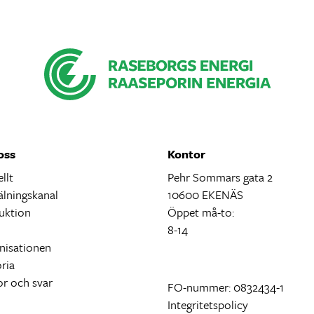
oss
Kontor
llt
Pehr Sommars gata 2
lningskanal
10600 EKENÄS
uktion
Öppet må-to:
ö
8-14
nisationen
ria
or och svar
FO-nummer: 0832434-1
Integritetspolicy