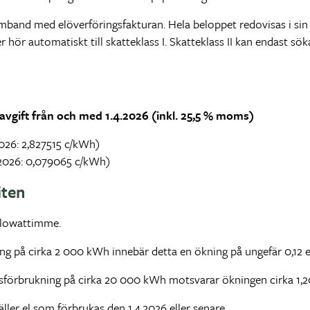
amband med elöverföringsfakturan. Hela beloppet redovisas i sin h
er hör automatiskt till skatteklass I. Skatteklass II kan endast s
avgift från och med 1.4.2026 (inkl. 25,5 % moms)
.2026: 2,827515 c/kWh)
3.2026: 0,079065 c/kWh)
iten
ilowattimme.
g på cirka 2 000 kWh innebär detta en ökning på ungefär 0,12 
förbrukning på cirka 20 000 kWh motsvarar ökningen cirka 1,2
ler el som förbrukas den 1.4.2026 eller senare.