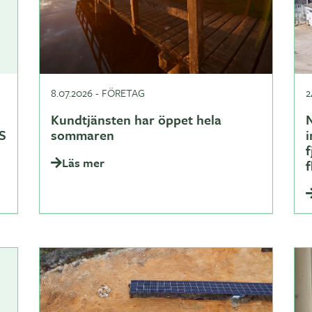
8.07.2026
-
FÖRETAG
2
Kundtjänsten har öppet hela
N
S
sommaren
i
Läs mer
f