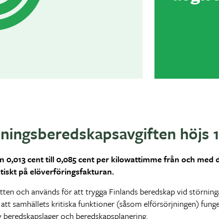
jningsberedskapsavgiften höjs 1
0,013 cent till 0,085 cent per kilowattimme från och med de
iskt på elöverföringsfakturan.
atten och används för att trygga Finlands beredskap vid störnin
 att samhällets kritiska funktioner (såsom elförsörjningen) fun
av beredskapslager och beredskapsplanering.