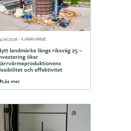
4.06.2026
-
FJÄRRVÄRME
ytt landmärke längs riksväg 25 –
nvestering ökar
fjärrvärmeproduktionens
lexibilitet och effektivitet
Läs mer