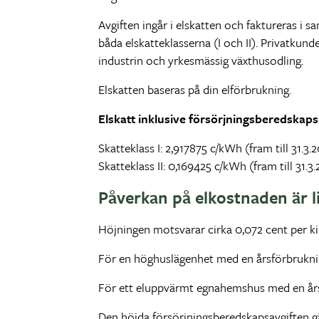
Avgiften ingår i elskatten och faktureras i s
båda elskatteklasserna (I och II). Privatkund
industrin och yrkesmässig växthusodling.
Elskatten baseras på din elförbrukning.
Elskatt inklusive försörjningsberedskaps
Skatteklass I: 2,917875 c/kWh (fram till 31.3
Skatteklass II: 0,169425 c/kWh (fram till 31.
Påverkan på elkostnaden är l
Höjningen motsvarar cirka 0,072 cent per k
För en höghuslägenhet med en årsförbruknin
För ett eluppvärmt egnahemshus med en års
Den höjda försörjningsberedskapsavgiften gäl