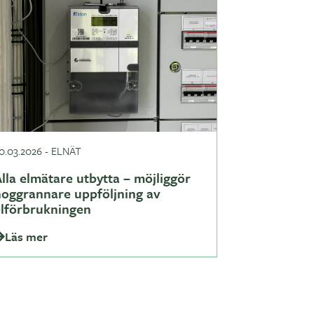
0.03.2026
-
ELNÄT
lla elmätare utbytta – möjliggör
noggrannare uppföljning av
elförbrukningen
Läs mer