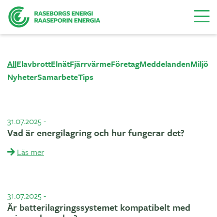
Menu
All
Elavbrott
Elnät
Fjärrvärme
Företag
Meddelanden
Miljö
Nyheter
Samarbete
Tips
31.07.2025
-
Vad är energilagring och hur fungerar det?
Läs mer
31.07.2025
-
Är batterilagringssystemet kompatibelt med