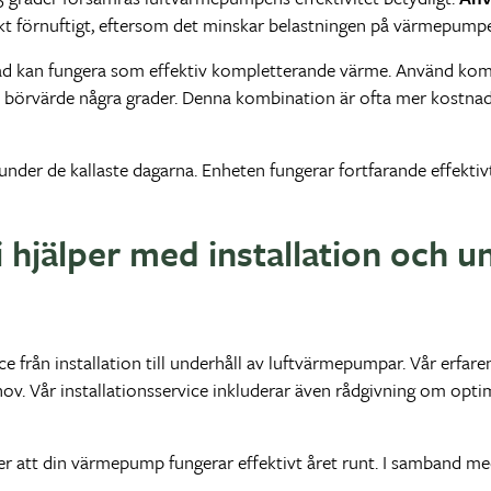
t förnuftigt, eftersom det minskar belastningen på värmepumpen
ad kan fungera som effektiv kompletterande värme. Använd kom
 börvärde några grader. Denna kombination är ofta mer kostnad
nder de kallaste dagarna. Enheten fungerar fortfarande effekti
hjälper med installation och un
 från installation till underhåll av luftvärmepumpar. Vår erfar
hov. Vår installationsservice inkluderar även rådgivning om op
er att din värmepump fungerar effektivt året runt. I samband me