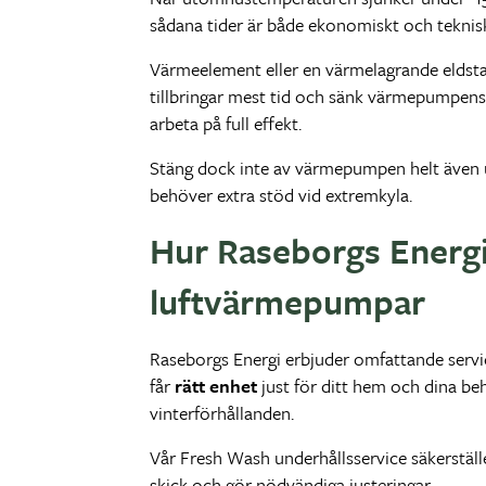
sådana tider är både ekonomiskt och teknisk
Värmeelement eller en värmelagrande eldst
tillbringar mest tid och sänk värmepumpens
arbeta på full effekt.
Stäng dock inte av värmepumpen helt även u
behöver extra stöd vid extremkyla.
Hur Raseborgs Energi 
luftvärmepumpar
Raseborgs Energi erbjuder omfattande service
får
rätt enhet
just för ditt hem och dina be
vinterförhållanden.
Vår Fresh Wash underhållsservice säkerställ
skick och gör nödvändiga justeringar.