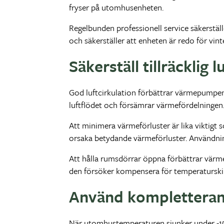
fryser på utomhusenheten.
Regelbunden professionell service säkerstäl
och säkerställer att enheten är redo för vin
Säkerställ tillräcklig
God luftcirkulation förbättrar värmepumpen
luftflödet och försämrar värmefördelningen. A
Att minimera värmeförluster är lika viktigt
orsaka betydande värmeförluster. Användning
Att hålla rumsdörrar öppna förbättrar värme
den försöker kompensera för temperaturskil
Använd kompletterand
När utomhustemperaturen sjunker under -15 