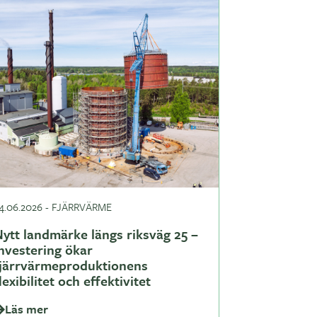
4.06.2026
-
FJÄRRVÄRME
ytt landmärke längs riksväg 25 –
nvestering ökar
fjärrvärmeproduktionens
lexibilitet och effektivitet
Läs mer