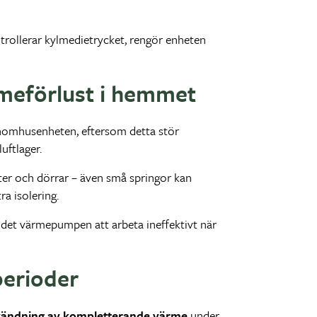
trollerar kylmedietrycket, rengör enheten
ärmeförlust i hemmet
inomhusenheten, eftersom detta stör
uftlager.
ter och dörrar – även små springor kan
a isolering.
 det värmepumpen att arbeta ineffektivt när
perioder
ändning av kompletterande värme
under