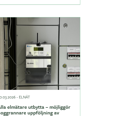
0.03.2026
-
ELNÄT
lla elmätare utbytta – möjliggör
noggrannare uppföljning av