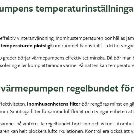
mpens temperaturinställninga
l effektiv vinteranvändning. Inomhustemperaturen bör hållas jäm
 temperaturen plötsligt
om rummet känns kallt – detta tvingar
 grader börjar värmepumpens effektivitet minska. Då bör man
olering eller kompletterande värme. På natten kan temperaturen 
 värmepumpen regelbundet för 
ffektiviteten.
Inomhusenhetens filter
bör rengöras minst en gå
m. Smutsiga filter försämrar luftflödet och tvingar enheten att
mhet på vintern. Ta regelbundet bort snö och is runt utomhus
laren kan helt blockera luftcirkulationen. Kontrollera också att