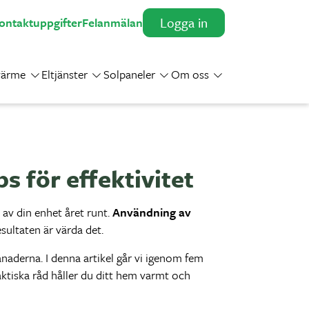
Logga in
ontaktuppgifter
Felanmälan
värme
Eltjänster
Solpaneler
Om oss
Toggle Dropdown
Toggle Dropdown
Toggle Dropdown
Toggle Dropdown
s för effektivitet
 av din enhet året runt.
Användning av
ultaten är värda det.
aderna. I denna artikel går vi igenom fem
ktiska råd håller du ditt hem varmt och