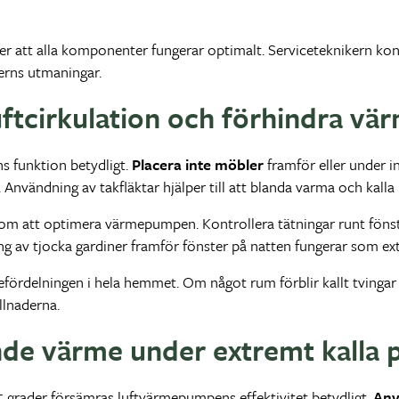
ler att alla komponenter fungerar optimalt. Serviceteknikern kon
terns utmaningar.
 luftcirkulation och förhindra v
s funktion betydligt.
Placera inte möbler
framför eller under 
nvändning av takfläktar hjälper till att blanda varma och kalla l
 som att optimera värmepumpen. Kontrollera tätningar runt föns
 av tjocka gardiner framför fönster på natten fungerar som extr
fördelningen i hela hemmet. Om något rum förblir kallt tvingar
lnaderna.
e värme under extremt kalla 
grader försämras luftvärmepumpens effektivitet betydligt.
Anv