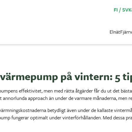
FI
SV
K
Elnät
Fjärr
värmepump på vintern: 5 tip
umpens effektivitet, men med rätta åtgärder får du ut det bästa
t annorlunda approach än under de varmare månaderna, men res
rmningskostnaderna betydligt även under de kallaste vintermån
epump fungerar optimalt under vinterförhållanden. Med dessa pra