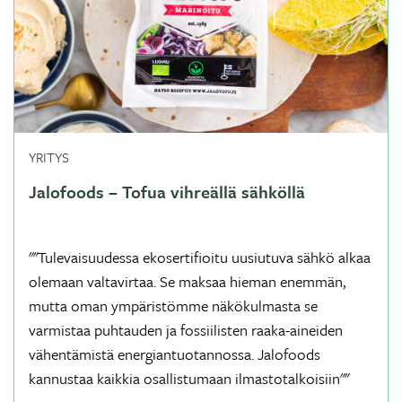
YRITYS
Jalofoods – Tofua vihreällä sähköllä
""Tulevaisuudessa ekosertifioitu uusiutuva sähkö alkaa
olemaan valtavirtaa. Se maksaa hieman enemmän,
mutta oman ympäristömme näkökulmasta se
varmistaa puhtauden ja fossiilisten raaka-aineiden
vähentämistä energiantuotannossa. Jalofoods
kannustaa kaikkia osallistumaan ilmastotalkoisiin""