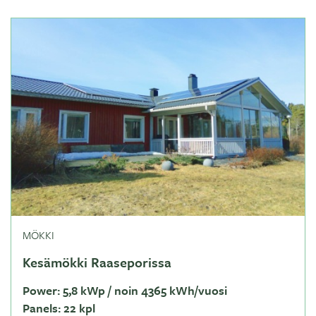
MÖKKI
Kesämökki Raaseporissa
Power:
5,8 kWp / noin 4365 kWh/vuosi
Panels:
22 kpl