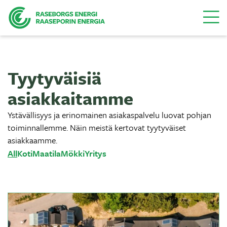
Valikk
Tyytyväisiä
asiakkaitamme
Ystävällisyys ja erinomainen asiakaspalvelu luovat pohjan
toiminnallemme. Näin meistä kertovat tyytyväiset
asiakkaamme.
All
Koti
Maatila
Mökki
Yritys