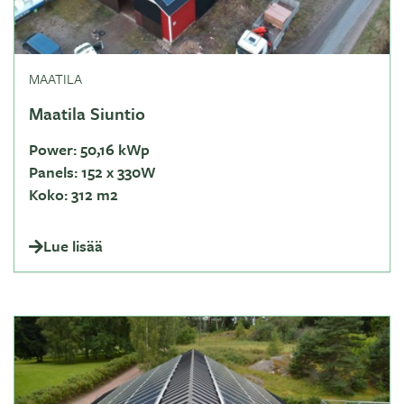
MAATILA
Maatila Siuntio
Power:
50,16 kWp
Panels:
152 x 330W
Koko:
312 m2
Lue lisää