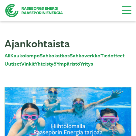
Valikk
Ajankohtaista
All
Kaukolämpö
Sähkökatkos
Sähköverkko
Tiedotteet
Uutiset
Vinkit
Yhteistyö
Ympäristö
Yritys