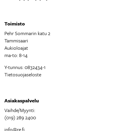
Toimisto
Pehr Sommarin katu 2
Tammisaari
Aukioloajat
ma-to: 8-14
Y-tunnus: 0832434-1
Tietosuojaseloste
Asiakaspalvelu
Vaihde/Myynti:
(019) 289 2400
info@re.fi