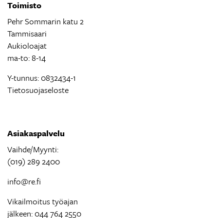
Toimisto
Pehr Sommarin katu 2
Tammisaari
Aukioloajat
ma-to: 8-14
Y-tunnus: 0832434-1
Tietosuojaseloste
Asiakaspalvelu
Vaihde/Myynti:
(019) 289 2400
info@re.fi
Vikailmoitus työajan
jälkeen: 044 764 2550