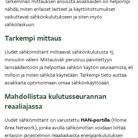
Tarkemman mittauksen ansiosta asiakkaiden on helpompi
nähdä, miten erilaiset laitteet ja käyttötottumukset
vaikuttavat sähkönkulutukseen ja siten myös
sähkölaskuun.
Tarkempi mittaus
Uudet sähkömittarit mittaavat sähkönkulutusta 15
minuutin välein. Mittausväli perustuu päivitettyyn
lainsäädäntöön ja helpottaa sähkön käytön seuraamista, eli
milloin ja miten sähköä käytetään. Tarkempi tieto auttaa
asiakkaita optimoimaan omaa sähkönkäyttöään.
Mahdollistaa kulutusseurannan
reaaliajassa
Uudet sähkömittarit on varustettu
HAN-portilla
(Home
Area Network), jonka avulla sähkömittari voidaan liittää
erilaisiin järjestelmiin reaaliaikaista energiankulutuksen