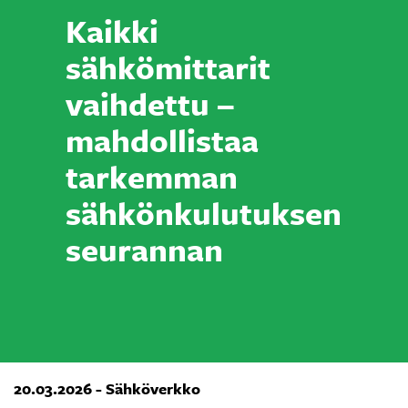
Kaikki
sähkömittarit
vaihdettu –
mahdollistaa
tarkemman
sähkönkulutuksen
seurannan
20.03.2026 - Sähköverkko