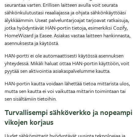
seurantaa varten. Erillisen laitteen avulla voit seurata
sähkönkulutustasi reaaliajassa ja ohjata sähkönkäyttöäsi
älykkäämmin. Useat palveluntarjoajat tarjoavat ratkaisuja,
jotka hyödyntävät HAN-portin tietoja, esimerkiksi Cozify,
HomeWizard ja Easee. Asiakas vastaa laitteen hankinnasta,
asennuksesta ja käytöstä.
HAN-portti ei ole automaattisesti käytössä asennuksen
yhteydessä. Mikäli haluat ottaa HAN-portin käyttöön, voit
pyytää sen aktivointia asiakaspalvelumme kautta.
HAN-portin kautta voidaan lähettää tietoa mittarista ulos,
mutta sen kautta ei voi vaikuttaa mittarin toimintaan tai
sen sisältämiin tietoihin.
Turvallisempi sähköverkko ja nopeampi
vikojen korjaus
Uudet sähkömittarit hyödyntävät uusinta teknologiaa ja