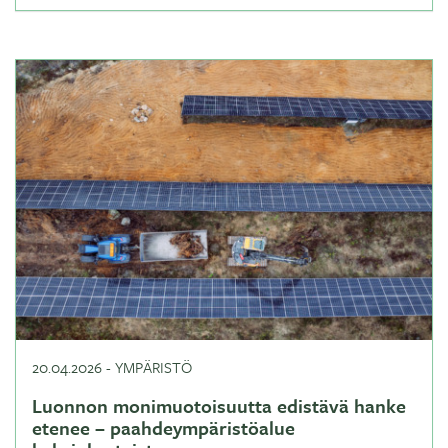
20.04.2026
-
YMPÄRISTÖ
Luonnon monimuotoisuutta edistävä hanke
etenee – paahdeympäristöalue