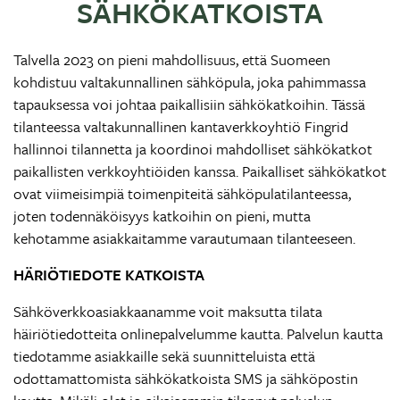
SÄHKÖKATKOISTA
Talvella 2023 on pieni mahdollisuus, että Suomeen
kohdistuu valtakunnallinen sähköpula, joka pahimmassa
tapauksessa voi johtaa paikallisiin sähkökatkoihin. Tässä
tilanteessa valtakunnallinen kantaverkkoyhtiö Fingrid
hallinnoi tilannetta ja koordinoi mahdolliset sähkökatkot
paikallisten verkkoyhtiöiden kanssa. Paikalliset sähkökatkot
ovat viimeisimpiä toimenpiteitä sähköpulatilanteessa,
joten todennäköisyys katkoihin on pieni, mutta
kehotamme asiakkaitamme varautumaan tilanteeseen.
HÄRIÖTIEDOTE KATKOISTA
Sähköverkkoasiakkaanamme voit maksutta tilata
häiriötiedotteita onlinepalvelumme kautta. Palvelun kautta
tiedotamme asiakkaille sekä suunnitteluista että
odottamattomista sähkökatkoista SMS ja sähköpostin