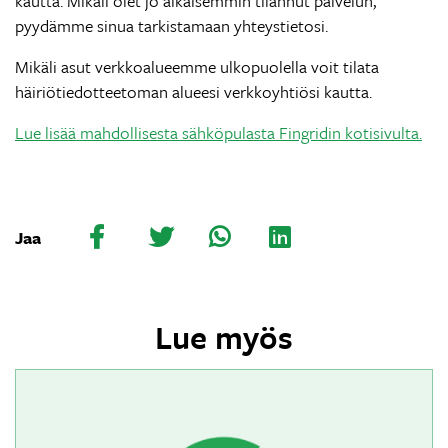
kautta. Mikäli olet jo aikaisemmin tilannut palvelun,
pyydämme sinua tarkistamaan yhteystietosi.
Mikäli asut verkkoalueemme ulkopuolella voit tilata
häiriötiedotteetoman alueesi verkkoyhtiösi kautta.
Lue lisää mahdollisesta sähköpulasta Fingridin kotisivulta.
Jaa
Lue myös