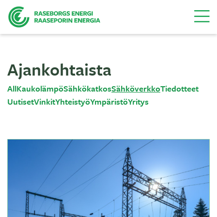
Valikk
Ajankohtaista
All
Kaukolämpö
Sähkökatkos
Sähköverkko
Tiedotteet
Uutiset
Vinkit
Yhteistyö
Ympäristö
Yritys