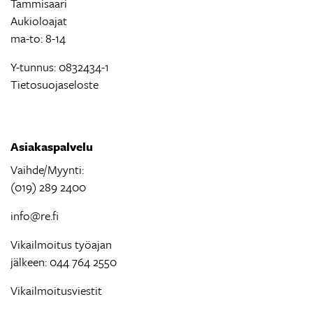
Tammisaari
Aukioloajat
ma-to: 8-14
Y-tunnus: 0832434-1
Tietosuojaseloste
Asiakaspalvelu
Vaihde/Myynti:
(019) 289 2400
info@re.fi
Vikailmoitus työajan
jälkeen: 044 764 2550
Vikailmoitusviestit