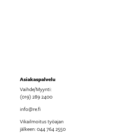
Asiakaspalvelu
Vaihde/Myynti:
(019) 289 2400
info@re.fi
Vikailmoitus työajan
jälkeen: 044 764 2550