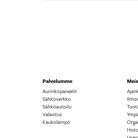
Palvelumme
Meis
Aurinkopaneelit
Ajan
Sähköverkko
Ilmo
Sähköautoilu
Tuot
Valaistus
Ympä
Kaukolämpö
Orga
Histo
Usei