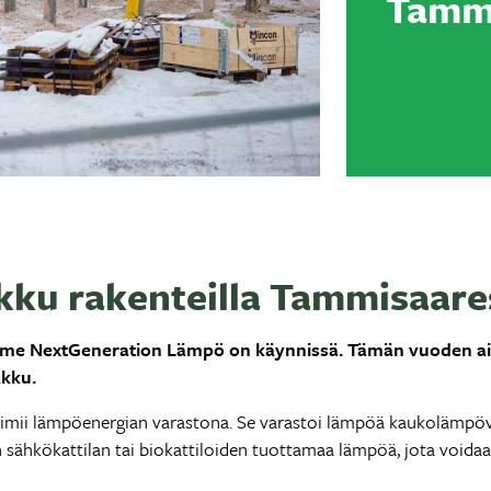
Tamm
ku rakenteilla Tammisaare
mme NextGeneration Lämpö on käynnissä. Tämän vuoden a
kku.
oimii lämpöenergian varastona. Se varastoi lämpöä kaukolämpöve
n sähkökattilan tai biokattiloiden tuottamaa lämpöä, jota voi