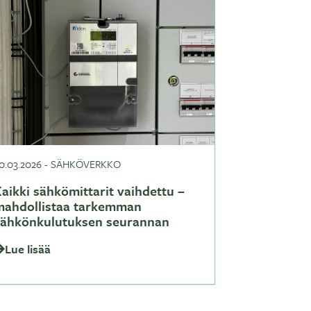
0.03.2026
-
SÄHKÖVERKKO
aikki sähkömittarit vaihdettu –
mahdollistaa tarkemman
sähkönkulutuksen seurannan
Lue lisää