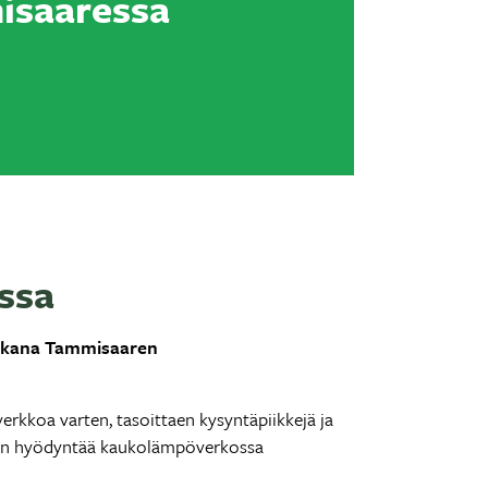
isaaressa
ssa
ikana Tammisaaren
rkkoa varten, tasoittaen kysyntäpiikkejä ja
daan hyödyntää kaukolämpöverkossa