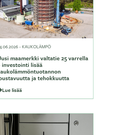
4.06.2026
-
KAUKOLÄMPÖ
usi maamerkki valtatie 25 varrella
 investointi lisää
kaukolämmöntuotannon
joustavuutta ja tehokkuutta
Lue lisää