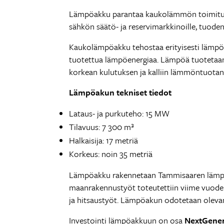
Lämpöakku parantaa kaukolämmön toimitusva
sähkön säätö- ja reservimarkkinoille, tuode
Kaukolämpöakku tehostaa erityisesti lämpöla
tuotettua lämpöenergiaa. Lämpöä tuotetaan j
korkean kulutuksen ja kalliin lämmöntuotan
Lämpöakun tekniset tiedot
Lataus- ja purkuteho: 15 MW
Tilavuus: 7 300 m³
Halkaisija: 17 metriä
Korkeus: noin 35 metriä
Lämpöakku rakennetaan Tammisaaren lämpölait
maanrakennustyöt toteutettiin viime vuoden 
ja hitsaustyöt. Lämpöakun odotetaan oleva
Investointi lämpöakkuun on osa
NextGene