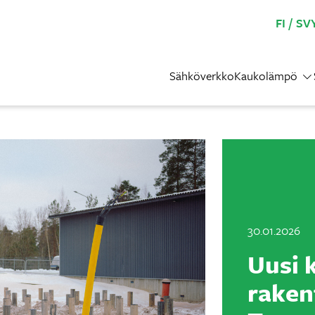
FI
SV
Sähköverkko
Kaukolämpö
30.01.2026
Uusi 
rakent