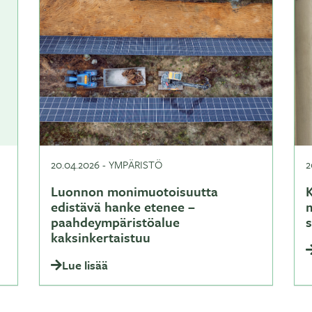
20.04.2026
-
YMPÄRISTÖ
2
Luonnon monimuotoisuutta
K
edistävä hanke etenee –
paahdeympäristöalue
kaksinkertaistuu
Lue lisää