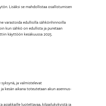
n. Lisäksi se mahdollistaa osallistumisen
e varastoida edullisilla sähkönhinnoilla
oin kun sähkö on edullista ja puretaan
tiin käyttöön kesäkuussa 2025.
syksynä, ja valmistelevat
 ja kesän aikana toteutetaan akun asennus-
asiakkaille luotettavaa, kilpailukykyistä ja