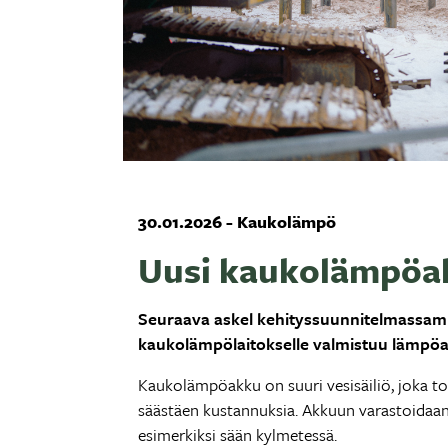
30.01.2026 - Kaukolämpö
Uusi kaukolämpöak
Seuraava askel kehityssuunnitelmassa
kaukolämpölaitokselle valmistuu lämpöa
Kaukolämpöakku on suuri vesisäiliö, joka t
säästäen kustannuksia. Akkuun varastoidaa
esimerkiksi sään kylmetessä.