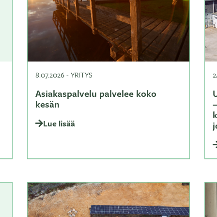
8.07.2026
-
YRITYS
2
Asiakaspalvelu palvelee koko
U
kesän
–
Lue lisää