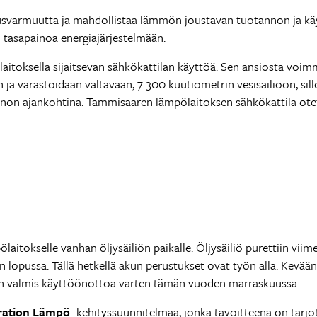
rmuutta ja mahdollistaa lämmön joustavan tuotannon ja käytö
n tasapainoa energiajärjestelmään.
itoksella sijaitsevan sähkökattilan käyttöä. Sen ansiosta voimm
a varastoidaan valtavaan, 7 300 kuutiometrin vesisäiliöön, sill
non ajankohtina. Tammisaaren lämpölaitoksen sähkökattila otet
okselle vanhan öljysäiliön paikalle. Öljysäiliö purettiin viime 
lopussa. Tällä hetkellä akun perustukset ovat työn alla. Kevään
n valmis käyttöönottoa varten tämän vuoden marraskuussa.
ration Lämpö
-kehityssuunnitelmaa, jonka tavoitteena on tarjota 