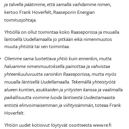
ja talvella päätimme, että samalla vaihdamme nimen
,
kertoo Frank Hoverfelt, Raaseporin Energian
toimitusjohtaja.
Yhtiöllä on ollut toimintaa koko Raaseporissa ja muualla
läntisellä Uudellamaalla jo pitkään eikä nimenmuutos
muuta yhtiötä tai sen toimintaa.
Olemme sama luotettava yhtiö kuin ennenkin, mutta
haluamme nimenmuutoksella painottaa ja vahvistaa
yhteenkuuluvuutta varsinkin Raaseporissa, mutta myös
muualla läntisellä Uudellamaalla. Tekemällä yhteistyötä
alueen kuntien, asukkaiden ja yritysten kanssa ja vaalimalla
paikallisuutta voimme luoda läntisestä Uudestamaasta
entistä elinvoimaisemman ja viihtyisämmän,
toteaa Frank
Hoverfelt.
Yhtiön uudet kotisivut löytyvät osoitteesta www.re.fi