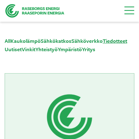
Valikk
All
Kaukolämpö
Sähkökatkos
Sähköverkko
Tiedotteet
Uutiset
Vinkit
Yhteistyö
Ympäristö
Yritys