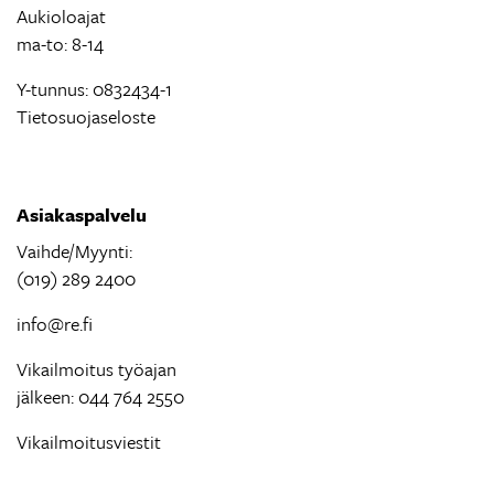
Aukioloajat
ma-to: 8-14
Y-tunnus: 0832434-1
Tietosuojaseloste
Asiakaspalvelu
Vaihde/Myynti:
(019) 289 2400
info@re.fi
Vikailmoitus työajan
jälkeen: 044 764 2550
Vikailmoitusviestit