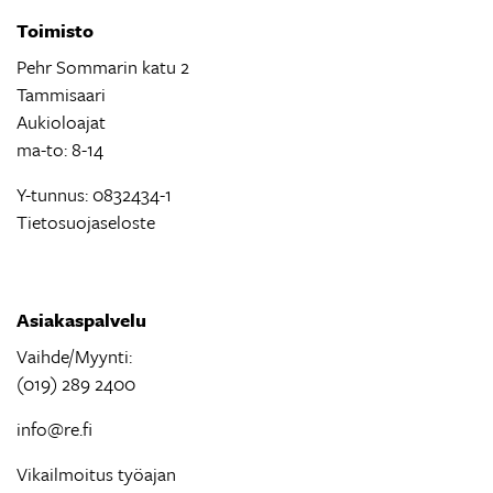
Toimisto
Pehr Sommarin katu 2
Tammisaari
Aukioloajat
ma-to: 8-14
Y-tunnus: 0832434-1
Tietosuojaseloste
Asiakaspalvelu
Vaihde/Myynti:
(019) 289 2400
info@re.fi
Vikailmoitus työajan