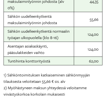
maksulaiminlyönnin johdosta (alv
44,35
0%)
Sähkön uudelleenkytkentä
55,66
maksulaiminlyönnin johdosta
Sähkön uudelleenkytkentä normaalin
124,00
työajan ulkopuolella (klo 8-16)
Asentajan asiakaskäynti,
124,00
pääsulakkeiden vaihto
Tuntihinta konttorityöstä
62,00
1) Sähköntoimituksen katkaiseminen sähkönmyyjän
tilauksesta veloitetaan 55,66 € sis. alv
2) Myöhästyneen maksun yhteydessä veloitamme
viivästyskorkoa korkolain mukaisesti