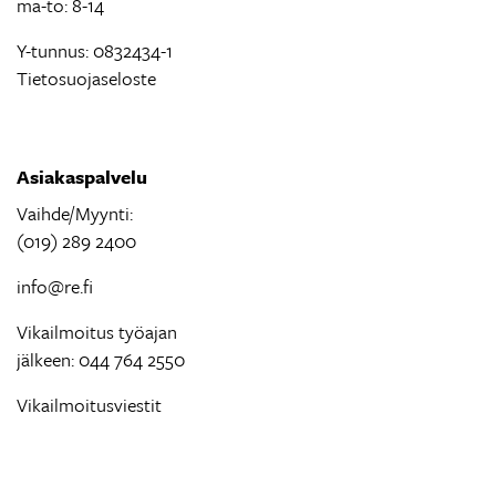
ma-to: 8-14
Y-tunnus: 0832434-1
Tietosuojaseloste
Asiakaspalvelu
Vaihde/Myynti:
(019) 289 2400
info@re.fi
Vikailmoitus työajan
jälkeen: 044 764 2550
Vikailmoitusviestit