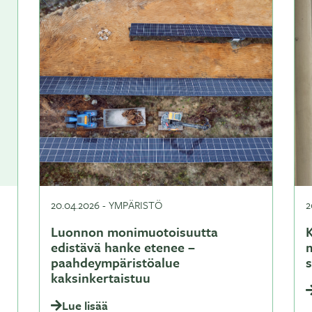
20.04.2026
-
YMPÄRISTÖ
2
Luonnon monimuotoisuutta
K
edistävä hanke etenee –
paahdeympäristöalue
kaksinkertaistuu
Lue lisää