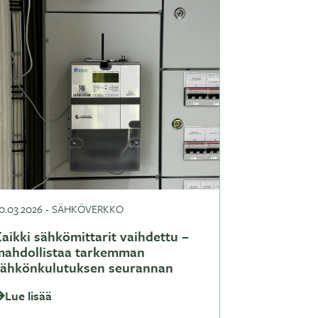
0.03.2026
-
SÄHKÖVERKKO
aikki sähkömittarit vaihdettu –
mahdollistaa tarkemman
sähkönkulutuksen seurannan
Lue lisää