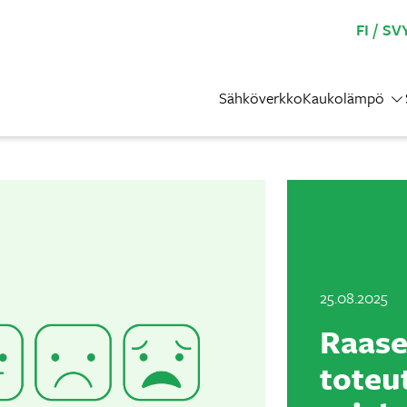
FI
SV
Sähköverkko
Kaukolämpö
25.08.2025
Raase
toteu