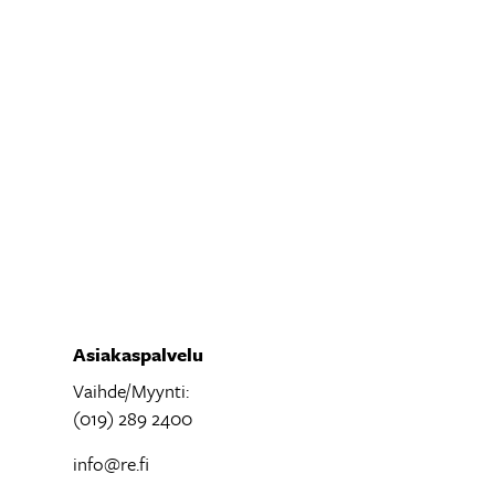
Asiakaspalvelu
Vaihde/Myynti:
(019) 289 2400
info@re.fi