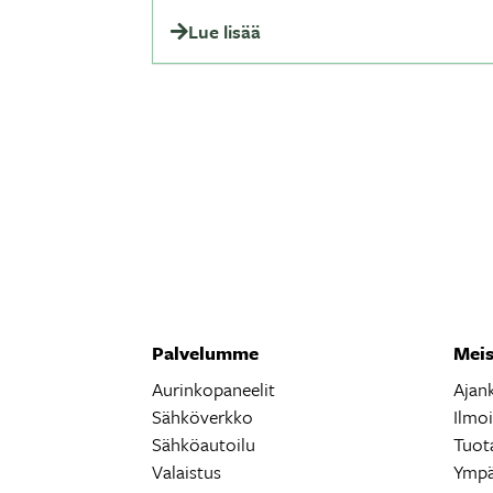
Lue lisää
Palvelumme
Meis
Aurinkopaneelit
Ajan
Sähköverkko
Ilmo
Sähköautoilu
Tuot
Valaistus
Ympä