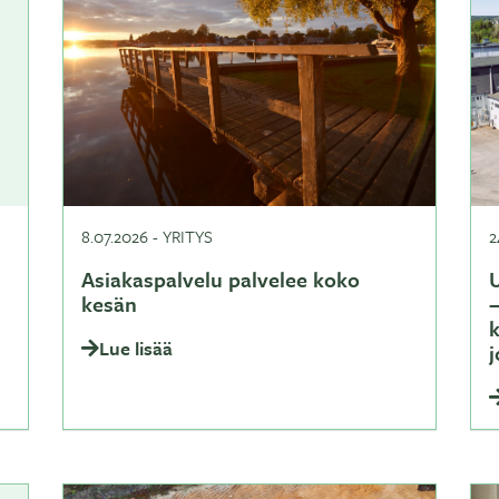
8.07.2026
-
YRITYS
2
Asiakaspalvelu palvelee koko
U
kesän
–
Lue lisää