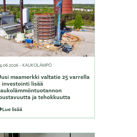
4.06.2026
-
KAUKOLÄMPÖ
usi maamerkki valtatie 25 varrella
 investointi lisää
kaukolämmöntuotannon
joustavuutta ja tehokkuutta
Lue lisää