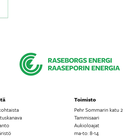
tä
Toimisto
kohtaista
Pehr Sommarin katu 2
ituskanava
Tammisaari
anto
Aukioloajat
ristö
ma-to: 8-14