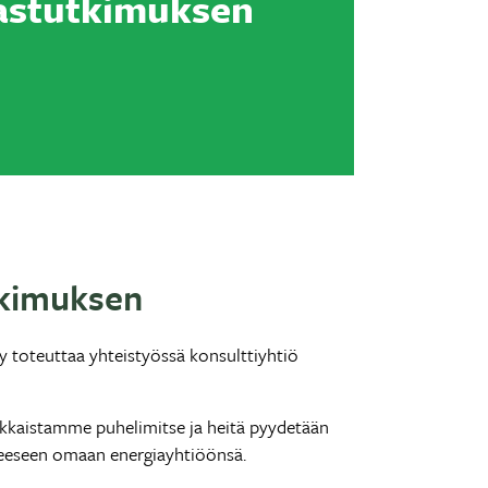
astutkimuksen
tkimuksen
y toteuttaa yhteistyössä konsulttiyhtiö
iakkaistamme puhelimitse ja heitä pyydetään
eeseen omaan energiayhtiöönsä.