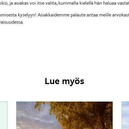
si, ja asiakas voi itse valita, kummalla kielellä hän haluaa vastat
umisesta kyselyyn! Asiakkaidemme palaute antaa meille arvoka
vaisuudessa.
Lue myös