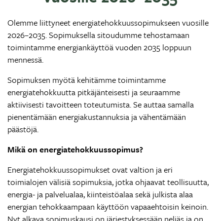
Olemme liittyneet energiatehokkuussopimukseen vuosille
2026–2035. Sopimuksella sitoudumme tehostamaan
toimintamme energiankäyttöä vuoden 2035 loppuun
mennessä.
Sopimuksen myötä kehitämme toimintamme
energiatehokkuutta pitkäjänteisesti ja seuraamme
aktiivisesti tavoitteen toteutumista. Se auttaa samalla
pienentämään energiakustannuksia ja vähentämään
päästöjä.
Mikä on energiatehokkuussopimus?
Energiatehokkuussopimukset ovat valtion ja eri
toimialojen välisiä sopimuksia, jotka ohjaavat teollisuutta,
energia- ja palvelualaa, kiinteistöalaa sekä julkista alaa
energian tehokkaampaan käyttöön vapaaehtoisin keinoin.
Nyt alkava sopimuskausi on järjestyksessään neljäs ja on