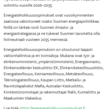
solmittu vuosille 2026–2035.
Energiatehokkuussopimukset ovat vuosikymmenten
saatossa vakiintuneet osaksi Suomen energiapolitiikkaa.
Niillä on tärkeä rooli Suomen ilmasto- ja
energiastrategiassa ja ne tukevat Suomen tavoitetta olla
hiilineutraali vuoteen 2035 mennessä.
Energiatehokkuussopimuksiin on sitoutunut laajasti
valtionhallintoa ja eri toimialoja. Mukana ovat työ- ja
elinkeinoministeriö, ympäristöministeriö, Energiavirasto,
Elinkeinoelämän keskusliitto EK, Elintarviketeollisuusliitto,
Energiateollisuus, Kemianteollisuus, Metsäteollisuus,
Teknologiateollisuus, Kaupan Liitto, Matkailu- ja
Ravintolapalvelut MaRa, Autoalan Keskusliitto,
Kiinteistönomistajat ja rakennuttajat Rakli, Kuntaliitto ja
Maakuntien tilakeskus.
Lue lisää:
https://energiatehokkuussopimukset.fi