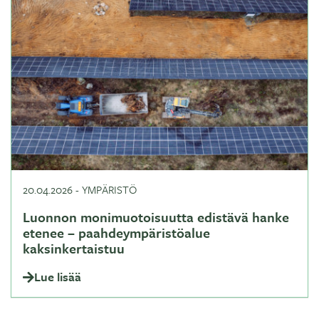
20.04.2026
-
YMPÄRISTÖ
Luonnon monimuotoisuutta edistävä hanke
etenee – paahdeympäristöalue
kaksinkertaistuu
Lue lisää