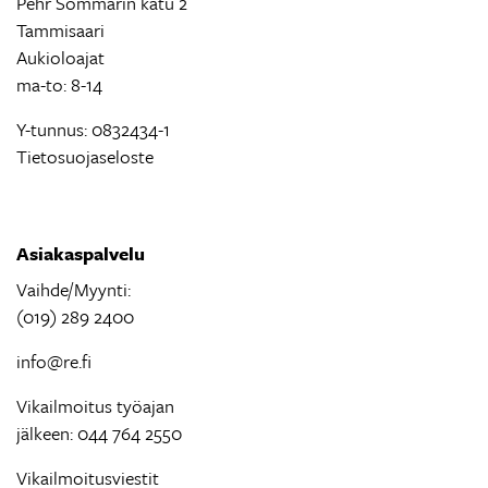
Pehr Sommarin katu 2
Tammisaari
Aukioloajat
ma-to: 8-14
Y-tunnus: 0832434-1
Tietosuojaseloste
Asiakaspalvelu
Vaihde/Myynti:
(019) 289 2400
info@re.fi
Vikailmoitus työajan
jälkeen: 044 764 2550
Vikailmoitusviestit