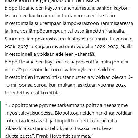
biopolttoaineiden käytön vähentämistä ja sähkön käytön
lisääminen kaukolämmön tuotannossa entisestään
investoimalla suurempaan lämpövarastoon Tammisaaressa
ja ilma-vesilämpöpumppuun tai ostolämpöön Karjaalla.
Suurempi lämpövarasto on alustavasti suunniteltu vuosille
2026–2027 ja Karjaan investointi vuosille 2028–2029. Näillä
investoinneilla voidaan edelleen vähentää
biopolttoaineiden käyttöä 10–15 prosenttia, mikä johtaisi
noin 40 prosentin kokonaisvähennykseen. Kaikkien
investointien investointikustannusten arvioidaan olevan 6–
10 miljoonaa euroa, kun mukaan lasketaan vuonna 2025
toteutettava sähkökattila.
Biopolttoaine pysynee tärkeimpänä polttoaineenamme
myös tulevaisuudessa. Biopolttoaineiden hankinta voidaan
toteuttaa kestävästi ja biopolttoaineet ovat pitkällä
aikavälillä kustannustehokkaita. Lisäksi ne tukevat
aluetaloutta”, Frank Hoverfelt summaa.