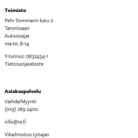
Toimisto
Pehr Sommarin katu 2
Tammisaari
Aukioloajat
ma-to: 8-14
Y-tunnus: 0832434-1
Tietosuojaseloste
Asiakaspalvelu
Vaihde/Myynti:
(019) 289 2400
info@re.fi
Vikailmoitus työajan