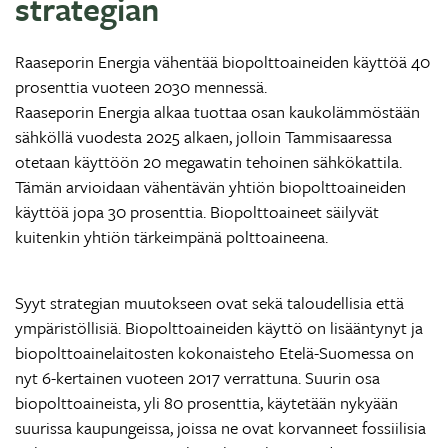
strategian
Raaseporin Energia vähentää biopolttoaineiden käyttöä 40
prosenttia vuoteen 2030 mennessä.
Raaseporin Energia alkaa tuottaa osan kaukolämmöstään
sähköllä vuodesta 2025 alkaen, jolloin Tammisaaressa
otetaan käyttöön 20 megawatin tehoinen sähkökattila.
Tämän arvioidaan vähentävän yhtiön biopolttoaineiden
käyttöä jopa 30 prosenttia. Biopolttoaineet säilyvät
kuitenkin yhtiön tärkeimpänä polttoaineena.
Syyt strategian muutokseen ovat sekä taloudellisia että
ympäristöllisiä. Biopolttoaineiden käyttö on lisääntynyt ja
biopolttoainelaitosten kokonaisteho Etelä-Suomessa on
nyt 6-kertainen vuoteen 2017 verrattuna. Suurin osa
biopolttoaineista, yli 80 prosenttia, käytetään nykyään
suurissa kaupungeissa, joissa ne ovat korvanneet fossiilisia