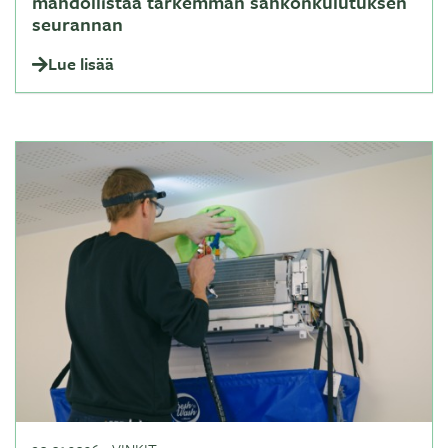
mahdollistaa tarkemman sähkönkulutuksen
seurannan
Lue lisää