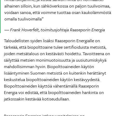
alhainen silloin, kun sähköverkossa on paljon tuulivoimaa,
voidaan sanoa, että voimme tuottaa osan kaukolämmöstä
omalla tuulivoimalla
Frank Hoverfelt, toimitusjohtaja Raaseporin Energia
Taloudellisten syiden lisäksi Raaseporin Energialle on
tärkeää, että biopolttoaine tulee sertifioiduista metsistä,
joiden metsätalous on kestävästi hoidettu. Tavoitteena on
säilyttää metsien monimuotoisuutta ja uusiutumiskykyä
mahdollisimman hyvin. Biopolttoaineiden käytön
lisääntyminen Suomen metsistä on kuitenkin herättänyt
keskustelua biopolttoaineiden käytön kestävyydestä.
Biopolttoaineiden käyttöä vähentämällä Raaseporin
Energia voi edistää, että biopolttoaineiden hankinta on
jatkossakin kestävää kotiseudullaan.
Raaseporin Energian jatkosuunnitelmissa on