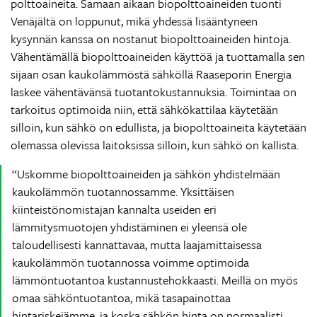
polttoaineita. Samaan aikaan biopolttoaineiden tuonti
Venäjältä on loppunut, mikä yhdessä lisääntyneen
kysynnän kanssa on nostanut biopolttoaineiden hintoja.
Vähentämällä biopolttoaineiden käyttöä ja tuottamalla sen
sijaan osan kaukolämmöstä sähköllä Raaseporin Energia
laskee vähentävänsä tuotantokustannuksia. Toimintaa on
tarkoitus optimoida niin, että sähkökattilaa käytetään
silloin, kun sähkö on edullista, ja biopolttoaineita käytetään
olemassa olevissa laitoksissa silloin, kun sähkö on kallista.
Uskomme biopolttoaineiden ja sähkön yhdistelmään
kaukolämmön tuotannossamme. Yksittäisen
kiinteistönomistajan kannalta useiden eri
lämmitysmuotojen yhdistäminen ei yleensä ole
taloudellisesti kannattavaa, mutta laajamittaisessa
kaukolämmön tuotannossa voimme optimoida
lämmöntuotantoa kustannustehokkaasti. Meillä on myös
omaa sähköntuotantoa, mikä tasapainottaa
hintariskejämme, ja koska sähkön hinta on normaalisti