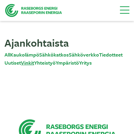
Valikk
Ajankohtaista
All
Kaukolämpö
Sähkökatkos
Sähköverkko
Tiedotteet
Uutiset
Vinkit
Yhteistyö
Ympäristö
Yritys