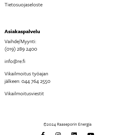
Tietosuojaseloste
Asiakaspalvelu
Vaihde/Myynti:
(019) 289 2400
info@re.fi
Vikailmoitus työajan
jälkeen: 044 764 2550
Vikailmoitusviestit
©2024 Raaseporin Energia