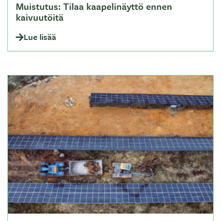
Muistutus: Tilaa kaapelinäyttö ennen
kaivuutöitä
Lue lisää