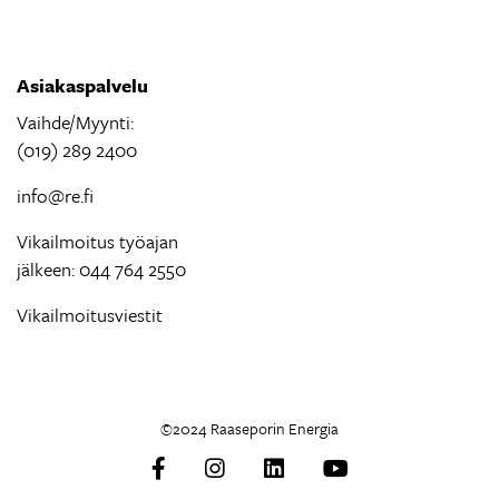
Asiakaspalvelu
Vaihde/Myynti:
(019) 289 2400
info@re.fi
Vikailmoitus työajan
jälkeen: 044 764 2550
Vikailmoitusviestit
©2024 Raaseporin Energia