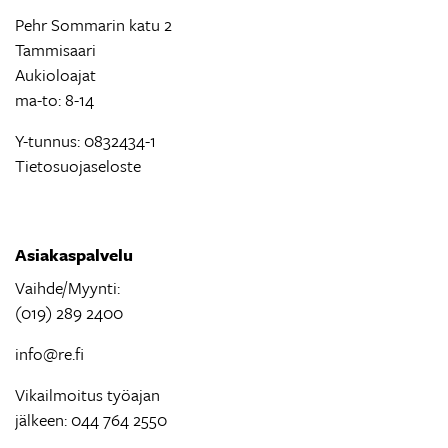
Pehr Sommarin katu 2
Tammisaari
Aukioloajat
ma-to: 8-14
Y-tunnus: 0832434-1
Tietosuojaseloste
Asiakaspalvelu
Vaihde/Myynti:
(019) 289 2400
info@re.fi
Vikailmoitus työajan
jälkeen: 044 764 2550