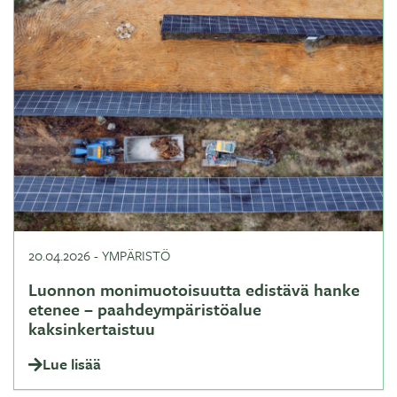
20.04.2026
-
YMPÄRISTÖ
Luonnon monimuotoisuutta edistävä hanke
etenee – paahdeympäristöalue
kaksinkertaistuu
Lue lisää