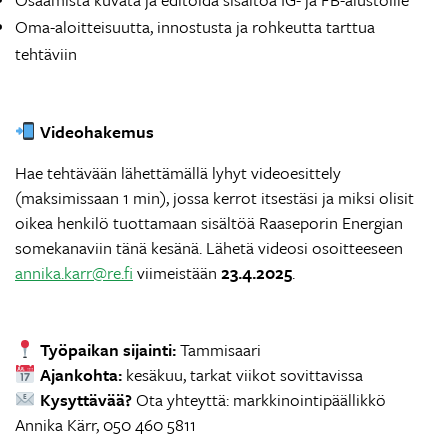
Oma-aloitteisuutta, innostusta ja rohkeutta tarttua
tehtäviin
Videohakemus
Hae tehtävään lähettämällä lyhyt videoesittely
(maksimissaan 1 min), jossa kerrot itsestäsi ja miksi olisit
oikea henkilö tuottamaan sisältöä Raaseporin Energian
somekanaviin tänä kesänä. Lähetä videosi osoitteeseen
annika.karr@re.fi
viimeistään
23.4.2025
.
Työpaikan sijainti:
Tammisaari
Ajankohta:
kesäkuu, tarkat viikot sovittavissa
Kysyttävää?
Ota yhteyttä: markkinointipäällikkö
Annika Kärr, 050 460 5811