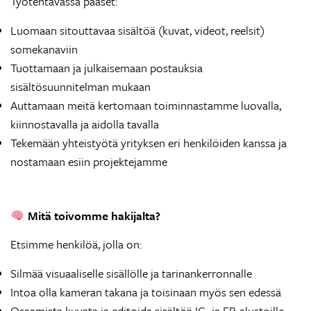
Työtehtävässä pääset:
Luomaan sitouttavaa sisältöä (kuvat, videot, reelsit)
somekanaviin
Tuottamaan ja julkaisemaan postauksia
sisältösuunnitelman mukaan
Auttamaan meitä kertomaan toiminnastamme luovalla,
kiinnostavalla ja aidolla tavalla
Tekemään yhteistyötä yrityksen eri henkilöiden kanssa ja
nostamaan esiin projektejamme
Mitä toivomme hakijalta?
Etsimme henkilöä, jolla on:
Silmää visuaaliselle sisällölle ja tarinankerronnalle
Intoa olla kameran takana ja toisinaan myös sen edessä
Osaamista kuvata ja editoida sisältöä IG- ja FB-alustoille