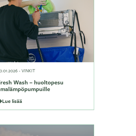
0.01.2026
-
VINKIT
Fresh Wash – huoltopesu
ilmalämpöpumpuille
Lue lisää