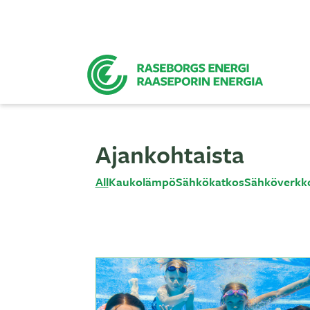
Ajankohtaista
All
Kaukolämpö
Sähkökatkos
Sähköverkk