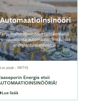
6.01.2026
-
YRITYS
aaseporin Energia etsii
AUTOMAATIOINSINÖÖRIÄ!
Lue lisää