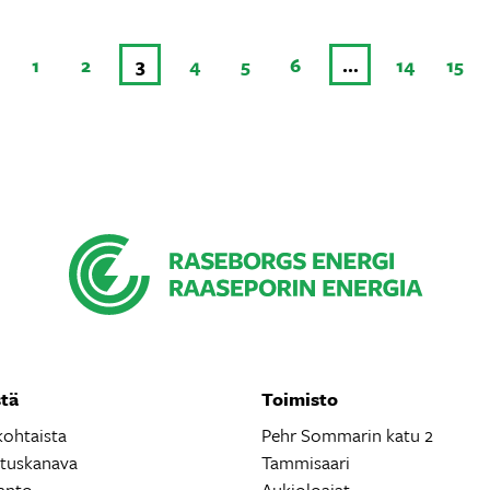
1
2
3
4
5
6
…
14
15
tä
Toimisto
kohtaista
Pehr Sommarin katu 2
ituskanava
Tammisaari
anto
Aukioloajat