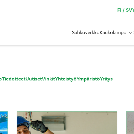
FI
SV
Sähköverkko
Kaukolämpö
o
Tiedotteet
Uutiset
Vinkit
Yhteistyö
Ympäristö
Yritys