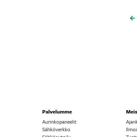
Palvelumme
Meis
Aurinkopaneelit
Ajan
Sähköverkko
Ilmo
Sähköautoilu
Tuot