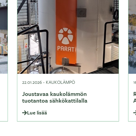
22.01.2026
-
KAUKOLÄMPÖ
1
Joustavaa kaukolämmön
R
tuotantoa sähkökattilalla
Lue lisää