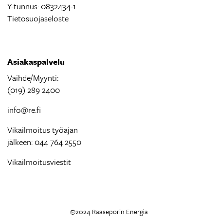
Y-tunnus: 0832434-1
Tietosuojaseloste
Asiakaspalvelu
Vaihde/Myynti:
(019) 289 2400
info@re.fi
Vikailmoitus työajan
jälkeen: 044 764 2550
Vikailmoitusviestit
©2024 Raaseporin Energia