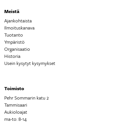
Meistä
Ajankohtaista
Ilmoituskanava
Tuotanto
Ympäristö
Organisaatio
Historia
Usein kysytyt kysymykset
Toimisto
Pehr Sommarin katu 2
Tammisaari
Aukioloajat
ma-to: 8-14