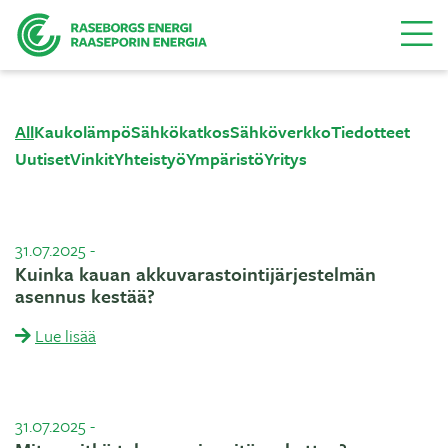
Valikk
All
Kaukolämpö
Sähkökatkos
Sähköverkko
Tiedotteet
Uutiset
Vinkit
Yhteistyö
Ympäristö
Yritys
31.07.2025
-
Kuinka kauan akkuvarastointijärjestelmän
asennus kestää?
Lue lisää
31.07.2025
-